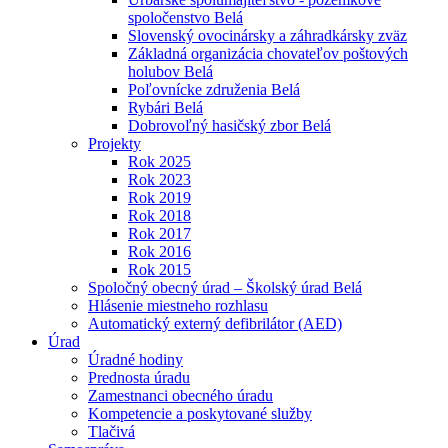
spoločenstvo Belá
Slovenský ovocinársky a záhradkársky zväz
Základná organizácia chovateľov poštových
holubov Belá
Poľovnícke združenia Belá
Rybári Belá
Dobrovoľný hasičský zbor Belá
Projekty
Rok 2025
Rok 2023
Rok 2019
Rok 2018
Rok 2017
Rok 2016
Rok 2015
Spoločný obecný úrad – Školský úrad Belá
Hlásenie miestneho rozhlasu
Automatický externý defibrilátor (AED)
Úrad
Úradné hodiny
Prednosta úradu
Zamestnanci obecného úradu
Kompetencie a poskytované služby
Tlačivá