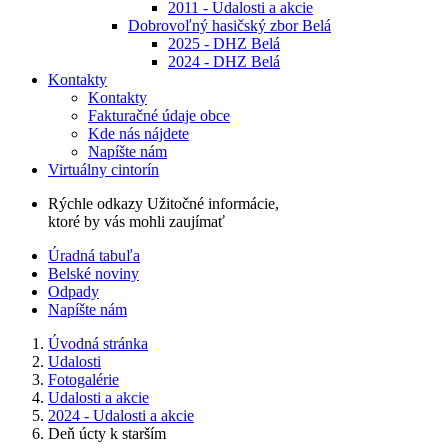
2011 - Udalosti a akcie
Dobrovoľný hasičský zbor Belá
2025 - DHZ Belá
2024 - DHZ Belá
Kontakty
Kontakty
Fakturačné údaje obce
Kde nás nájdete
Napíšte nám
Virtuálny cintorín
Rýchle odkazy
Užitočné informácie,
ktoré by vás mohli zaujímať
Úradná tabuľa
Belské noviny
Odpady
Napíšte nám
Úvodná stránka
Udalosti
Fotogalérie
Udalosti a akcie
2024 - Udalosti a akcie
Deň úcty k starším