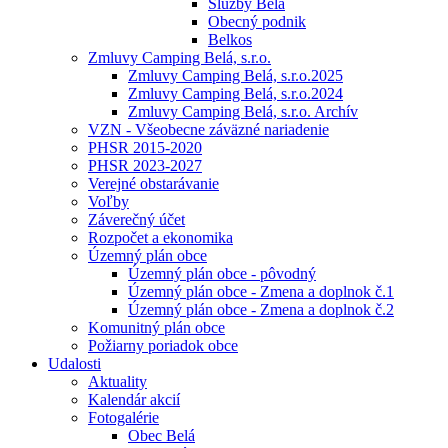
Služby Belá
Obecný podnik
Belkos
Zmluvy Camping Belá, s.r.o.
Zmluvy Camping Belá, s.r.o.2025
Zmluvy Camping Belá, s.r.o.2024
Zmluvy Camping Belá, s.r.o. Archív
VZN - Všeobecne záväzné nariadenie
PHSR 2015-2020
PHSR 2023-2027
Verejné obstarávanie
Voľby
Záverečný účet
Rozpočet a ekonomika
Územný plán obce
Územný plán obce - pôvodný
Územný plán obce - Zmena a doplnok č.1
Územný plán obce - Zmena a doplnok č.2
Komunitný plán obce
Požiarny poriadok obce
Udalosti
Aktuality
Kalendár akcií
Fotogalérie
Obec Belá