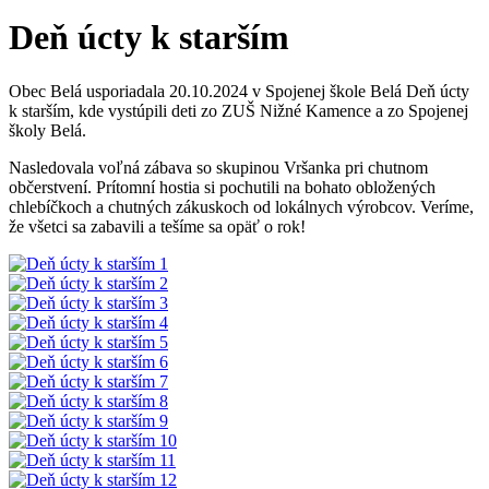
Deň úcty k starším
Obec Belá usporiadala 20.10.2024 v Spojenej škole Belá Deň úcty
k starším, kde vystúpili deti zo ZUŠ Nižné Kamence a zo Spojenej
školy Belá.
Nasledovala voľná zábava so skupinou Vršanka pri chutnom
občerstvení. Prítomní hostia si pochutili na bohato obložených
chlebíčkoch a chutných zákuskoch od lokálnych výrobcov. Veríme,
že všetci sa zabavili a tešíme sa opäť o rok!