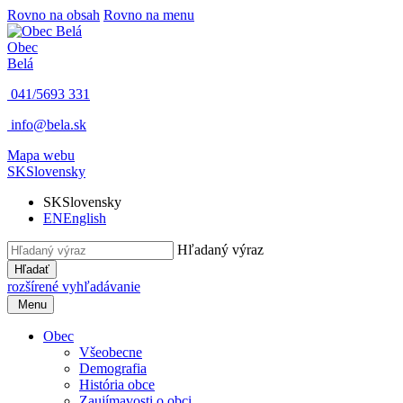
Rovno na obsah
Rovno na menu
Obec
Belá
041/5693 331
info@bela.sk
Mapa webu
SK
Slovensky
SK
Slovensky
EN
English
Hľadaný výraz
Hľadať
rozšírené vyhľadávanie
Menu
Obec
Všeobecne
Demografia
História obce
Zaujímavosti o obci