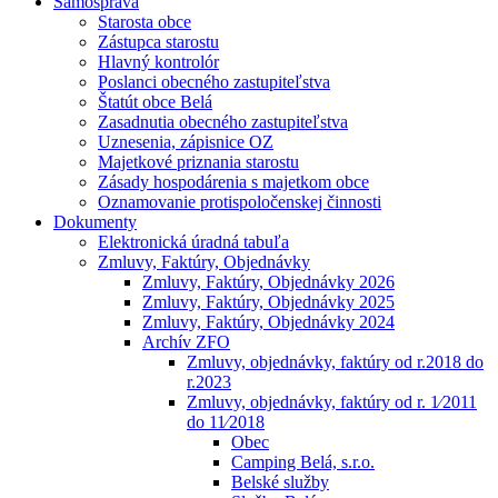
Samospráva
Starosta obce
Zástupca starostu
Hlavný kontrolór
Poslanci obecného zastupiteľstva
Štatút obce Belá
Zasadnutia obecného zastupiteľstva
Uznesenia, zápisnice OZ
Majetkové priznania starostu
Zásady hospodárenia s majetkom obce
Oznamovanie protispoločenskej činnosti
Dokumenty
Elektronická úradná tabuľa
Zmluvy, Faktúry, Objednávky
Zmluvy, Faktúry, Objednávky 2026
Zmluvy, Faktúry, Objednávky 2025
Zmluvy, Faktúry, Objednávky 2024
Archív ZFO
Zmluvy, objednávky, faktúry od r.2018 do
r.2023
Zmluvy, objednávky, faktúry od r. 1⁄2011
do 11⁄2018
Obec
Camping Belá, s.r.o.
Belské služby