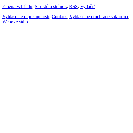
Zmena vzhľadu
,
Štruktúra stránok
,
RSS
,
Vytlačiť
Vyhlásenie o prístupnosti
,
Cookies
,
Vyhlásenie o ochrane súkromia
,
Webové sídlo