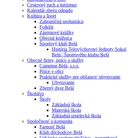
Cestovný ruch a turizmus
Kalendár zberu odpadu
Kultúra a šport
Zahraničná spolupráca
Folklór
Záujmové krúžky
Obecná knižnica
Športový klub Belá
História Telovýchovnej Jednoty Sokol
Belá ⁄ Športového klubu Belá
Obecné firmy, práce a služby
Camping Belá, s.r.o.
Práce v obci
Praktické služby pre občanov⁄ ubytovanie
Ubytovanie
Zberný dvor Belá
Školstvo
Školy
Základná škola
Materská škola
Základná umelecká škola
Spoločnosť a komunita
Farnosť Belá
Klub dôchodcov Belá
Urbárske spolumajiteľstvo - pozemkové