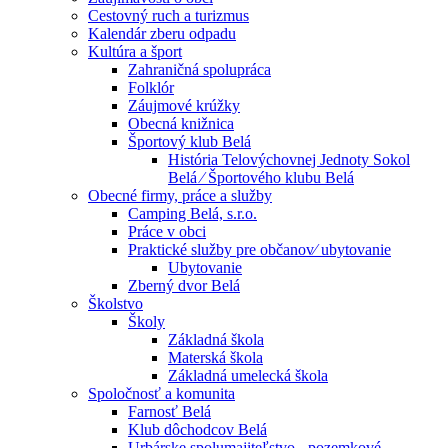
Cestovný ruch a turizmus
Kalendár zberu odpadu
Kultúra a šport
Zahraničná spolupráca
Folklór
Záujmové krúžky
Obecná knižnica
Športový klub Belá
História Telovýchovnej Jednoty Sokol
Belá ⁄ Športového klubu Belá
Obecné firmy, práce a služby
Camping Belá, s.r.o.
Práce v obci
Praktické služby pre občanov⁄ ubytovanie
Ubytovanie
Zberný dvor Belá
Školstvo
Školy
Základná škola
Materská škola
Základná umelecká škola
Spoločnosť a komunita
Farnosť Belá
Klub dôchodcov Belá
Urbárske spolumajiteľstvo - pozemkové