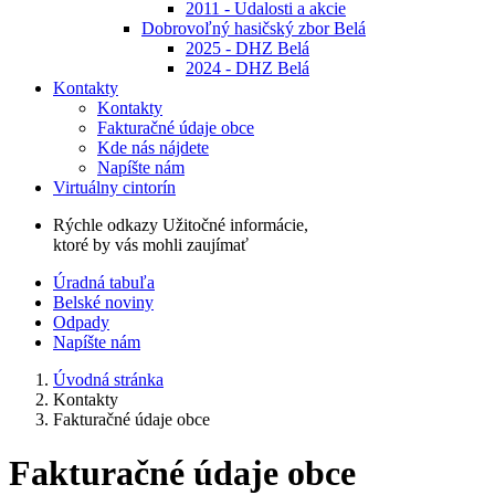
2011 - Udalosti a akcie
Dobrovoľný hasičský zbor Belá
2025 - DHZ Belá
2024 - DHZ Belá
Kontakty
Kontakty
Fakturačné údaje obce
Kde nás nájdete
Napíšte nám
Virtuálny cintorín
Rýchle odkazy
Užitočné informácie,
ktoré by vás mohli zaujímať
Úradná tabuľa
Belské noviny
Odpady
Napíšte nám
Úvodná stránka
Kontakty
Fakturačné údaje obce
Fakturačné údaje obce