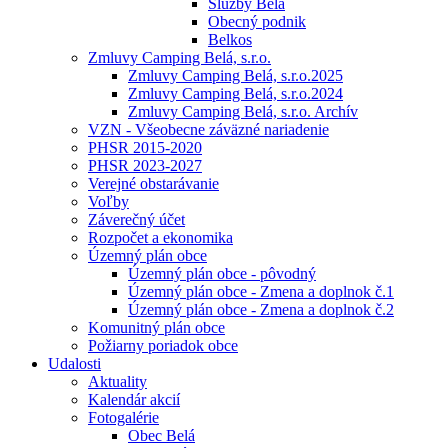
Služby Belá
Obecný podnik
Belkos
Zmluvy Camping Belá, s.r.o.
Zmluvy Camping Belá, s.r.o.2025
Zmluvy Camping Belá, s.r.o.2024
Zmluvy Camping Belá, s.r.o. Archív
VZN - Všeobecne záväzné nariadenie
PHSR 2015-2020
PHSR 2023-2027
Verejné obstarávanie
Voľby
Záverečný účet
Rozpočet a ekonomika
Územný plán obce
Územný plán obce - pôvodný
Územný plán obce - Zmena a doplnok č.1
Územný plán obce - Zmena a doplnok č.2
Komunitný plán obce
Požiarny poriadok obce
Udalosti
Aktuality
Kalendár akcií
Fotogalérie
Obec Belá