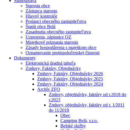
Samospráva
Starosta obce
Zástupca starostu
Hlavný kontrolór
Poslanci obecného zastupiteľstva
Štatút obce Belá
Zasadnutia obecného zastupiteľstva
Uznesenia, zápisnice OZ
Majetkové priznania starostu
Zásady hospodárenia s majetkom obce
Oznamovanie protispoločenskej činnosti
Dokumenty
Elektronická úradná tabuľa
Zmluvy, Faktúry, Objednávky
Zmluvy, Faktúry, Objednávky 2026
Zmluvy, Faktúry, Objednávky 2025
Zmluvy, Faktúry, Objednávky 2024
Archív ZFO
Zmluvy, objednávky, faktúry od r.2018 do
r.2023
Zmluvy, objednávky, faktúry od r. 1⁄2011
do 11⁄2018
Obec
Camping Belá, s.r.o.
Belské služby