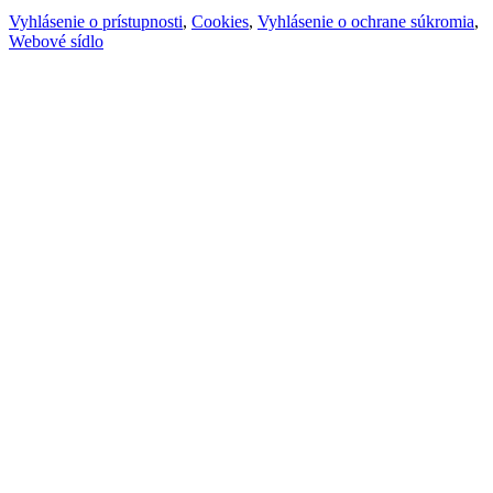
Vyhlásenie o prístupnosti
,
Cookies
,
Vyhlásenie o ochrane súkromia
,
Webové sídlo