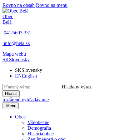
Rovno na obsah
Rovno na menu
Obec
Belá
041/5693 331
info@bela.sk
Mapa webu
SK
Slovensky
SK
Slovensky
EN
English
Hľadaný výraz
Hľadať
rozšírené vyhľadávanie
Menu
Obec
Všeobecne
Demografia
História obce
Zaujímavosti o obci