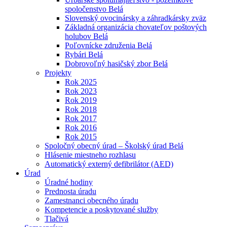
spoločenstvo Belá
Slovenský ovocinársky a záhradkársky zväz
Základná organizácia chovateľov poštových
holubov Belá
Poľovnícke združenia Belá
Rybári Belá
Dobrovoľný hasičský zbor Belá
Projekty
Rok 2025
Rok 2023
Rok 2019
Rok 2018
Rok 2017
Rok 2016
Rok 2015
Spoločný obecný úrad – Školský úrad Belá
Hlásenie miestneho rozhlasu
Automatický externý defibrilátor (AED)
Úrad
Úradné hodiny
Prednosta úradu
Zamestnanci obecného úradu
Kompetencie a poskytované služby
Tlačivá