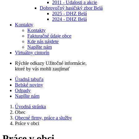
2011 - Udalosti a akcie
Dobrovoľný hasičský zbor Belá
2025 - DHZ Belá
2024 - DHZ Belá
Kontakty
Kontakty
Fakturačné údaje obce
Kde nás nájdete
Napíšte nám
Virtuálny cintorín
Rýchle odkazy
Užitočné informácie,
ktoré by vás mohli zaujímať
Úradná tabuľa
Belské noviny
Odpady
Napíšte nám
Úvodná stránka
Obec
Obecné firmy, práce a služby
Práce v obci
Práce v obci