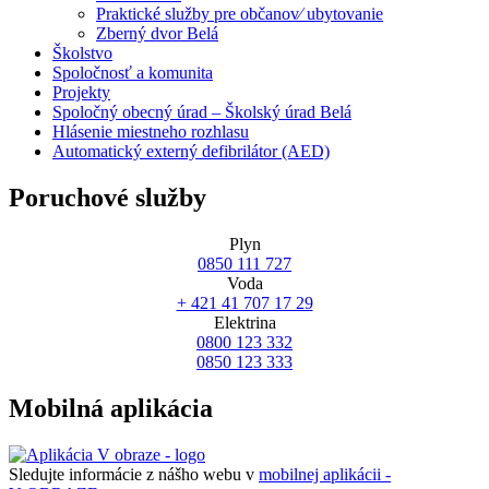
Praktické služby pre občanov⁄ ubytovanie
Zberný dvor Belá
Školstvo
Spoločnosť a komunita
Projekty
Spoločný obecný úrad – Školský úrad Belá
Hlásenie miestneho rozhlasu
Automatický externý defibrilátor (AED)
Poruchové služby
Plyn
0850 111 727
Voda
+ 421 41 707 17 29
Elektrina
0800 123 332
0850 123 333
Mobilná aplikácia
Sledujte informácie z nášho webu v
mobilnej aplikácii -