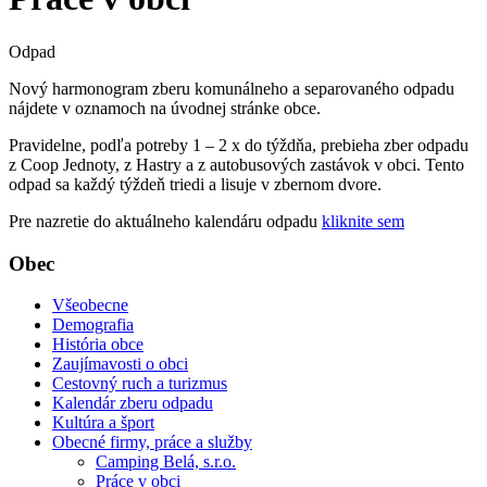
Odpad
Nový harmonogram zberu komunálneho a separovaného odpadu
nájdete v oznamoch na úvodnej stránke obce.
Pravidelne, podľa potreby 1 – 2 x do týždňa, prebieha zber odpadu
z Coop Jednoty, z Hastry a z autobusových zastávok v obci. Tento
odpad sa každý týždeň triedi a lisuje v zbernom dvore.
Pre nazretie do aktuálneho kalendáru odpadu
kliknite sem
Obec
Všeobecne
Demografia
História obce
Zaujímavosti o obci
Cestovný ruch a turizmus
Kalendár zberu odpadu
Kultúra a šport
Obecné firmy, práce a služby
Camping Belá, s.r.o.
Práce v obci