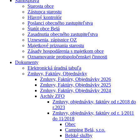
Samospráva
Starosta obce
Zástupca starostu
Hlavný kontrolór
Poslanci obecného zastupiteľstva
Štatút obce Belá
Zasadnutia obecného zastupiteľstva
Uznesenia, zápisnice OZ
Majetkové priznania starostu
Zásady hospodárenia s majetkom obce
Oznamovanie protispoločenskej činnosti
Dokumenty
Elektronická úradná tabuľa
Zmluvy, Faktúry, Objednávky
Zmluvy, Faktúry, Objednávky 2026
Zmluvy, Faktúry, Objednávky 2025
Zmluvy, Faktúry, Objednávky 2024
Archív ZFO
Zmluvy, objednávky, faktúry od r.2018 do
r.2023
Zmluvy, objednávky, faktúry od r. 1⁄2011
do 11⁄2018
Obec
Camping Belá, s.r.o.
Belské služby