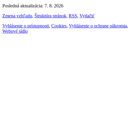
Posledná aktualizácia: 7. 8. 2026
Zmena vzhľadu
,
Štruktúra stránok
,
RSS
,
Vytlačiť
Vyhlásenie o prístupnosti
,
Cookies
,
Vyhlásenie o ochrane súkromia
,
Webové sídlo