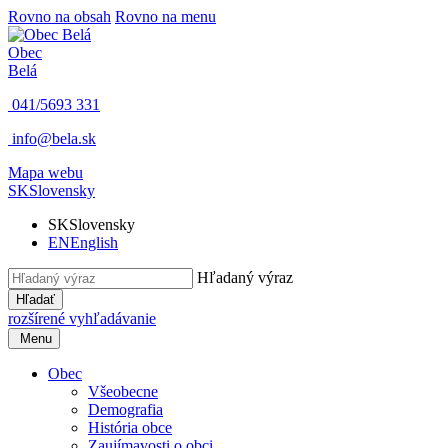
Rovno na obsah
Rovno na menu
Obec
Belá
041/5693 331
info@bela.sk
Mapa webu
SK
Slovensky
SK
Slovensky
EN
English
Hľadaný výraz
Hľadať
rozšírené vyhľadávanie
Menu
Obec
Všeobecne
Demografia
História obce
Zaujímavosti o obci