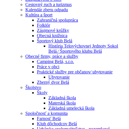
Cestovný ruch a turizmus
Kalendár zberu odpadu
Kultúra a šport
Zahraničná spolupráca
Folklór
Záujmové krúžky
Obecná knižnica
Športový klub Belá
História Telovýchovnej Jednoty Sokol
Belá ⁄ Športového klubu Belá
Obecné firmy, práce a služby
Camping Belá, s.r.o.
Práce v obci
Praktické služby pre občanov⁄ ubytovanie
Ubytovanie
Zberný dvor Belá
Školstvo
Školy
Základná škola
Materská škola
Základná umelecká škola
Spoločnosť a komunita
Farnosť Belá
Klub dôchodcov Belá
Urbárske spolumajiteľstvo - pozemkové