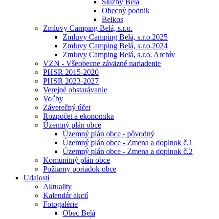
Služby Belá
Obecný podnik
Belkos
Zmluvy Camping Belá, s.r.o.
Zmluvy Camping Belá, s.r.o.2025
Zmluvy Camping Belá, s.r.o.2024
Zmluvy Camping Belá, s.r.o. Archív
VZN - Všeobecne záväzné nariadenie
PHSR 2015-2020
PHSR 2023-2027
Verejné obstarávanie
Voľby
Záverečný účet
Rozpočet a ekonomika
Územný plán obce
Územný plán obce - pôvodný
Územný plán obce - Zmena a doplnok č.1
Územný plán obce - Zmena a doplnok č.2
Komunitný plán obce
Požiarny poriadok obce
Udalosti
Aktuality
Kalendár akcií
Fotogalérie
Obec Belá