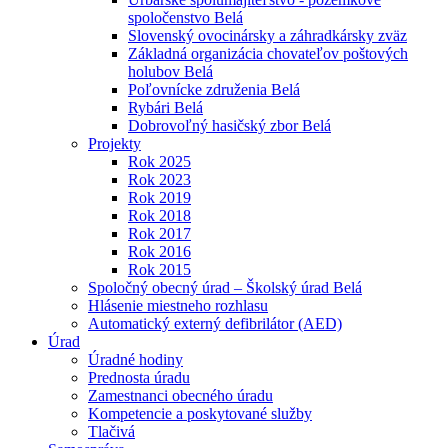
spoločenstvo Belá
Slovenský ovocinársky a záhradkársky zväz
Základná organizácia chovateľov poštových
holubov Belá
Poľovnícke združenia Belá
Rybári Belá
Dobrovoľný hasičský zbor Belá
Projekty
Rok 2025
Rok 2023
Rok 2019
Rok 2018
Rok 2017
Rok 2016
Rok 2015
Spoločný obecný úrad – Školský úrad Belá
Hlásenie miestneho rozhlasu
Automatický externý defibrilátor (AED)
Úrad
Úradné hodiny
Prednosta úradu
Zamestnanci obecného úradu
Kompetencie a poskytované služby
Tlačivá