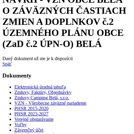
O ZÁVÄZNÝCH ČASTIACH
ZMIEN A DOPLNKOV č.2
ÚZEMNÉHO PLÁNU OBCE
(ZaD č.2 ÚPN-O) BELÁ
Daný dokument už nie je k dispozícii
Späť
Dokumenty
Elektronická úradná tabuľa
Zmluvy, Faktúry, Objednávky
Zmluvy Camping Belá, s.r.o.
VZN - Všeobecne záväzné nariadenie
PHSR 2015-2020
PHSR 2023-2027
Verejné obstarávanie
Voľby
Záverečný účet