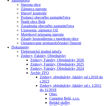
Samospráva
Starosta obce
Zástupca starostu
Hlavný kontrolór
Poslanci obecného zastupiteľstva
Štatút obce Belá
Zasadnutia obecného zastupiteľstva
Uznesenia, zápisnice OZ
Majetkové priznania starostu
Zásady hospodárenia s majetkom obce
Oznamovanie protispoločenskej činnosti
Dokumenty
Elektronická úradná tabuľa
Zmluvy, Faktúry, Objednávky
Zmluvy, Faktúry, Objednávky 2026
Zmluvy, Faktúry, Objednávky 2025
Zmluvy, Faktúry, Objednávky 2024
Archív ZFO
Zmluvy, objednávky, faktúry od r.2018 do
r.2023
Zmluvy, objednávky, faktúry od r. 1⁄2011
do 11⁄2018
Obec
Camping Belá, s.r.o.
Belské služby