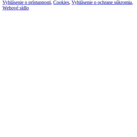
Vyhlásenie o prístupnosti
,
Cookies
,
Vyhlásenie o ochrane súkromia
,
Webové sídlo