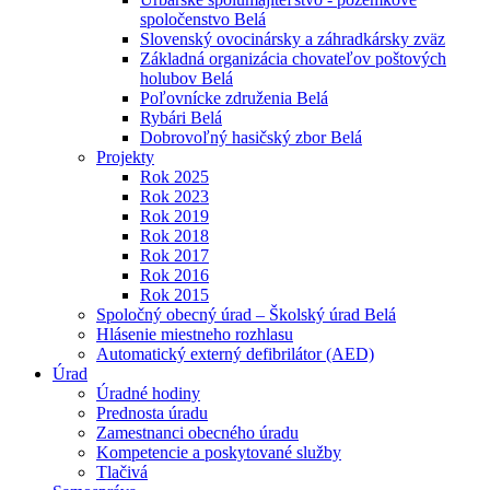
spoločenstvo Belá
Slovenský ovocinársky a záhradkársky zväz
Základná organizácia chovateľov poštových
holubov Belá
Poľovnícke združenia Belá
Rybári Belá
Dobrovoľný hasičský zbor Belá
Projekty
Rok 2025
Rok 2023
Rok 2019
Rok 2018
Rok 2017
Rok 2016
Rok 2015
Spoločný obecný úrad – Školský úrad Belá
Hlásenie miestneho rozhlasu
Automatický externý defibrilátor (AED)
Úrad
Úradné hodiny
Prednosta úradu
Zamestnanci obecného úradu
Kompetencie a poskytované služby
Tlačivá