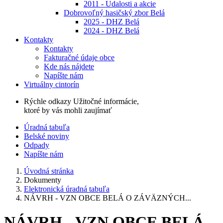
2011 - Udalosti a akcie
Dobrovoľný hasičský zbor Belá
2025 - DHZ Belá
2024 - DHZ Belá
Kontakty
Kontakty
Fakturačné údaje obce
Kde nás nájdete
Napíšte nám
Virtuálny cintorín
Rýchle odkazy
Užitočné informácie,
ktoré by vás mohli zaujímať
Úradná tabuľa
Belské noviny
Odpady
Napíšte nám
Úvodná stránka
Dokumenty
Elektronická úradná tabuľa
NÁVRH - VZN OBCE BELÁ O ZÁVÄZNÝCH...
NÁVRH - VZN OBCE BELÁ