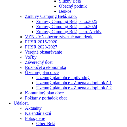
Služby Belá
Obecný podnik
Belkos
Zmluvy Camping Belá, s.r.o.
Zmluvy Camping Belá, s.r.o.2025
Zmluvy Camping Belá, s.r.o.2024
Zmluvy Camping Belá, s.r.o. Archív
VZN - Všeobecne záväzné nariadenie
PHSR 2015-2020
PHSR 2023-2027
Verejné obstarávanie
Voľby
Záverečný účet
Rozpočet a ekonomika
Územný plán obce
Územný plán obce - pôvodný
Územný plán obce - Zmena a doplnok č.1
Územný plán obce - Zmena a doplnok č.2
Komunitný plán obce
Požiarny poriadok obce
Udalosti
Aktuality
Kalendár akcií
Fotogalérie
Obec Belá