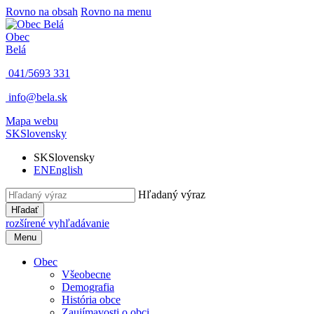
Rovno na obsah
Rovno na menu
Obec
Belá
041/5693 331
info@bela.sk
Mapa webu
SK
Slovensky
SK
Slovensky
EN
English
Hľadaný výraz
Hľadať
rozšírené vyhľadávanie
Menu
Obec
Všeobecne
Demografia
História obce
Zaujímavosti o obci