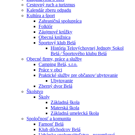
Cestovný ruch a turizmus
Kalendár zberu odpadu
Kultúra a šport
Zahraničná spolupráca
Folklór
Záujmové krúžky
Obecná knižnica
Športový klub Belá
História Telovýchovnej Jednoty Sokol
Belá ⁄ Športového klubu Belá
Obecné firmy, práce a služby
Camping Belá, s.r.o.
Práce v obci
Praktické služby pre občanov⁄ ubytovanie
Ubytovanie
Zberný dvor Belá
Školstvo
Školy
Základná škola
Materská škola
Základná umelecká škola
Spoločnosť a komunita
Farnosť Belá
Klub dôchodcov Belá
Urbárske spolumajiteľstvo - pozemkové