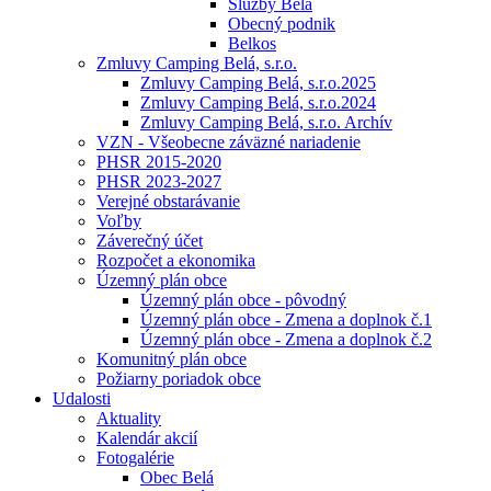
Služby Belá
Obecný podnik
Belkos
Zmluvy Camping Belá, s.r.o.
Zmluvy Camping Belá, s.r.o.2025
Zmluvy Camping Belá, s.r.o.2024
Zmluvy Camping Belá, s.r.o. Archív
VZN - Všeobecne záväzné nariadenie
PHSR 2015-2020
PHSR 2023-2027
Verejné obstarávanie
Voľby
Záverečný účet
Rozpočet a ekonomika
Územný plán obce
Územný plán obce - pôvodný
Územný plán obce - Zmena a doplnok č.1
Územný plán obce - Zmena a doplnok č.2
Komunitný plán obce
Požiarny poriadok obce
Udalosti
Aktuality
Kalendár akcií
Fotogalérie
Obec Belá