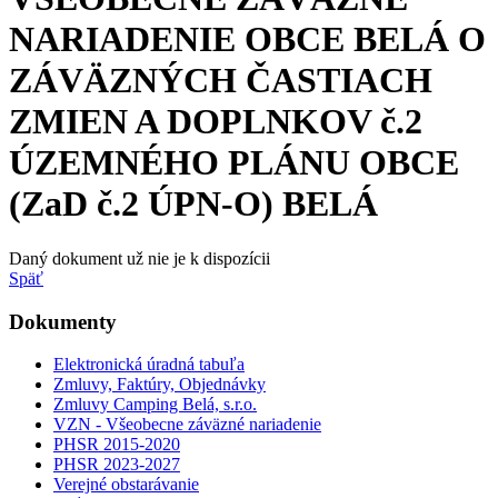
NARIADENIE OBCE BELÁ O
ZÁVÄZNÝCH ČASTIACH
ZMIEN A DOPLNKOV č.2
ÚZEMNÉHO PLÁNU OBCE
(ZaD č.2 ÚPN-O) BELÁ
Daný dokument už nie je k dispozícii
Späť
Dokumenty
Elektronická úradná tabuľa
Zmluvy, Faktúry, Objednávky
Zmluvy Camping Belá, s.r.o.
VZN - Všeobecne záväzné nariadenie
PHSR 2015-2020
PHSR 2023-2027
Verejné obstarávanie