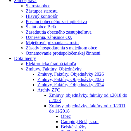
Samospráva
Starosta obce
Zástupca starostu
Hlavný kontrolór
Poslanci obecného zastupiteľstva
Štatút obce Belá
Zasadnutia obecného zastupiteľstva
Uznesenia, zápisnice OZ
Majetkové priznania starostu
Zásady hospodárenia s majetkom obce
Oznamovanie protispoločenskej činnosti
Dokumenty
Elektronická úradná tabuľa
Zmluvy, Faktúry, Objednávky
Zmluvy, Faktúry, Objednávky 2026
Zmluvy, Faktúry, Objednávky 2025
Zmluvy, Faktúry, Objednávky 2024
Archív ZFO
Zmluvy, objednávky, faktúry od r.2018 do
r.2023
Zmluvy, objednávky, faktúry od r. 1⁄2011
do 11⁄2018
Obec
Camping Belá, s.r.o.
Belské služby