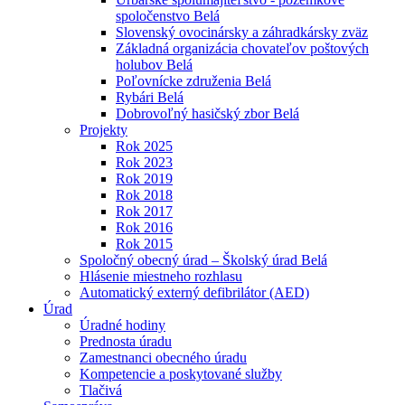
spoločenstvo Belá
Slovenský ovocinársky a záhradkársky zväz
Základná organizácia chovateľov poštových
holubov Belá
Poľovnícke združenia Belá
Rybári Belá
Dobrovoľný hasičský zbor Belá
Projekty
Rok 2025
Rok 2023
Rok 2019
Rok 2018
Rok 2017
Rok 2016
Rok 2015
Spoločný obecný úrad – Školský úrad Belá
Hlásenie miestneho rozhlasu
Automatický externý defibrilátor (AED)
Úrad
Úradné hodiny
Prednosta úradu
Zamestnanci obecného úradu
Kompetencie a poskytované služby
Tlačivá