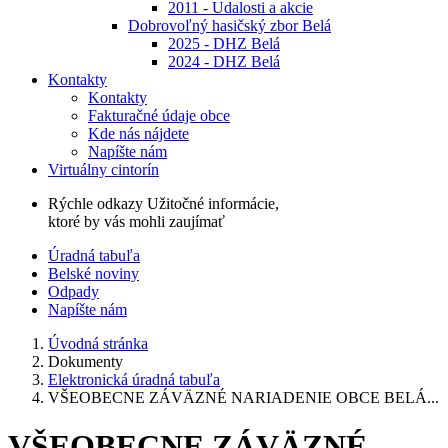
2011 - Udalosti a akcie
Dobrovoľný hasičský zbor Belá
2025 - DHZ Belá
2024 - DHZ Belá
Kontakty
Kontakty
Fakturačné údaje obce
Kde nás nájdete
Napíšte nám
Virtuálny cintorín
Rýchle odkazy
Užitočné informácie,
ktoré by vás mohli zaujímať
Úradná tabuľa
Belské noviny
Odpady
Napíšte nám
Úvodná stránka
Dokumenty
Elektronická úradná tabuľa
VŠEOBECNE ZÁVÄZNÉ NARIADENIE OBCE BELÁ...
VŠEOBECNE ZÁVÄZNÉ