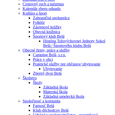
Cestovný ruch a turizmus
Kalendár zberu odpadu
Kultúra a šport
Zahraničná spolupráca
Folklór
Záujmové krúžky
Obecná knižnica
Športový klub Belá
História Telovýchovnej Jednoty Sokol
Belá ⁄ Športového klubu Belá
Obecné firmy, práce a služby
Camping Belá, s.r.o.
Práce v obci
Praktické služby pre občanov⁄ ubytovanie
Ubytovanie
Zberný dvor Belá
Školstvo
Školy
Základná škola
Materská škola
Základná umelecká škola
Spoločnosť a komunita
Farnosť Belá
Klub dôchodcov Belá
Urbárske spolumajiteľstvo - pozemkové