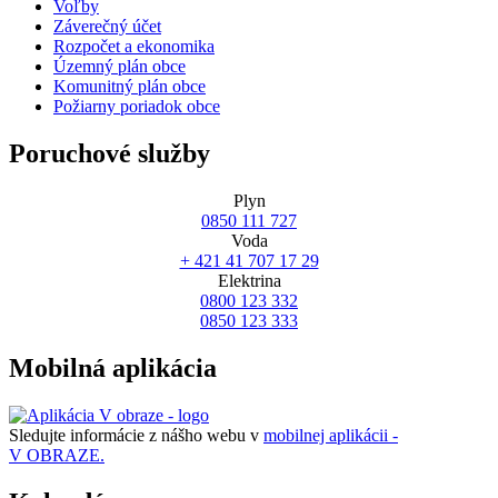
Voľby
Záverečný účet
Rozpočet a ekonomika
Územný plán obce
Komunitný plán obce
Požiarny poriadok obce
Poruchové služby
Plyn
0850 111 727
Voda
+ 421 41 707 17 29
Elektrina
0800 123 332
0850 123 333
Mobilná aplikácia
Sledujte informácie z nášho webu v
mobilnej aplikácii -
V OBRAZE.