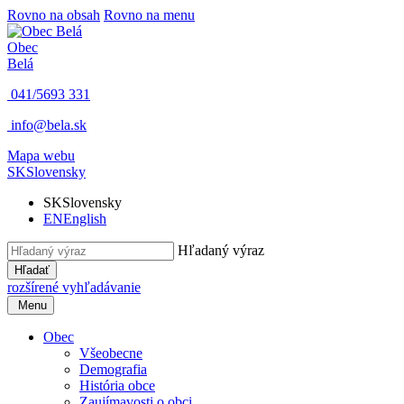
Rovno na obsah
Rovno na menu
Obec
Belá
041/5693 331
info@bela.sk
Mapa webu
SK
Slovensky
SK
Slovensky
EN
English
Hľadaný výraz
Hľadať
rozšírené vyhľadávanie
Menu
Obec
Všeobecne
Demografia
História obce
Zaujímavosti o obci