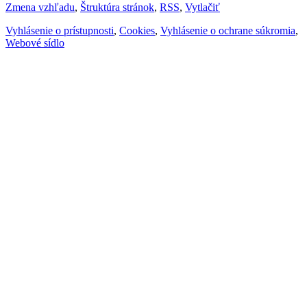
Zmena vzhľadu
,
Štruktúra stránok
,
RSS
,
Vytlačiť
Vyhlásenie o prístupnosti
,
Cookies
,
Vyhlásenie o ochrane súkromia
,
Webové sídlo