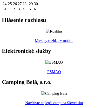
24
25
26
27
28
29
30
31
1
2
3
4
5
6
Hlásenie rozhlasu
Miestny rozhlas v mobile
Elektronické služby
ESMAO
Camping Belá, s.r.o.
Navštívte najlepší camp na Slovensku