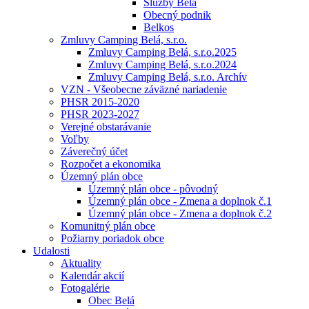
Služby Belá
Obecný podnik
Belkos
Zmluvy Camping Belá, s.r.o.
Zmluvy Camping Belá, s.r.o.2025
Zmluvy Camping Belá, s.r.o.2024
Zmluvy Camping Belá, s.r.o. Archív
VZN - Všeobecne záväzné nariadenie
PHSR 2015-2020
PHSR 2023-2027
Verejné obstarávanie
Voľby
Záverečný účet
Rozpočet a ekonomika
Územný plán obce
Územný plán obce - pôvodný
Územný plán obce - Zmena a doplnok č.1
Územný plán obce - Zmena a doplnok č.2
Komunitný plán obce
Požiarny poriadok obce
Udalosti
Aktuality
Kalendár akcií
Fotogalérie
Obec Belá