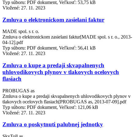
Typ súboru: PDF dokument, Veľkosť: 53,75 kB
Vložené:
27. 11. 2023
Zmluva o elektronickom zasielani faktur
MADE spol. s r. o.
Zmluva o elektronickom zasielani faktur[MADE spol. s r. o., 2013-
04-12].pdf
Typ súboru: PDF dokument, Veľkosť: 56,41 kB
Vložené:
27. 11. 2023
Zmluva o kupe a predaji skvapalnenych
uhlovodikovych plynov v tlakovych ocelovych
flasiach
PROBUGAS as
Zmluva o kupe a predaji skvapalnenych uhlovodikovych plynov v
tlakovych ocelovych flasiach[PROBUGAS as, 2013-07-09].pdf
Typ súboru: PDF dokument, Veľkosť: 121,06 kB
Vložené:
27. 11. 2023
Zmluva o poskytnuti palubnej jednotky
SkyToll as