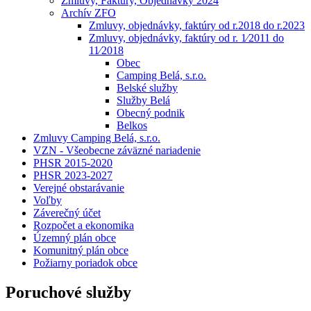
Zmluvy, Faktúry, Objednávky 2024
Archív ZFO
Zmluvy, objednávky, faktúry od r.2018 do r.2023
Zmluvy, objednávky, faktúry od r. 1⁄2011 do
11⁄2018
Obec
Camping Belá, s.r.o.
Belské služby
Služby Belá
Obecný podnik
Belkos
Zmluvy Camping Belá, s.r.o.
VZN - Všeobecne záväzné nariadenie
PHSR 2015-2020
PHSR 2023-2027
Verejné obstarávanie
Voľby
Záverečný účet
Rozpočet a ekonomika
Územný plán obce
Komunitný plán obce
Požiarny poriadok obce
Poruchové služby