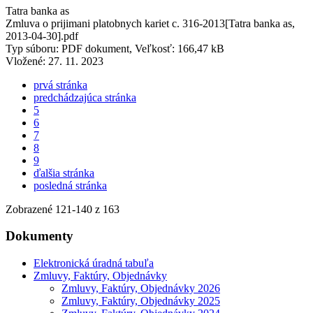
Tatra banka as
Zmluva o prijimani platobnych kariet c. 316-2013[Tatra banka as,
2013-04-30].pdf
Typ súboru: PDF dokument, Veľkosť: 166,47 kB
Vložené:
27. 11. 2023
prvá stránka
predchádzajúca stránka
5
6
7
8
9
ďalšia stránka
posledná stránka
Zobrazené
121
-
140
z 163
Dokumenty
Elektronická úradná tabuľa
Zmluvy, Faktúry, Objednávky
Zmluvy, Faktúry, Objednávky 2026
Zmluvy, Faktúry, Objednávky 2025