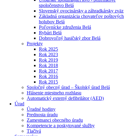
spoločenstvo Belá
Slovenský ovocinársky a záhradkársky zväz
Základná organizácia chovateľov poštových
holubov Belá
Poľovnícke združenia Belá
Rybári Belá
Dobrovoľný hasičský zbor Belá
Projekty
Rok 2025
Rok 2023
Rok 2019
Rok 2018
Rok 2017
Rok 2016
Rok 2015
Spoločný obecný úrad – Školský úrad Belá
Hlásenie miestneho rozhlasu
Automatický externý defibrilátor (AED)
Úrad
Úradné hodiny
Prednosta úradu
Zamestnanci obecného úradu
Kompetencie a poskytované služby
Tlačivá