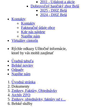
2011 - Udalosti a akcie
Dobrovoľný hasičský zbor Belá
2025 - DHZ Belá
2024 - DHZ Belá
Kontakty
Kontakty
Fakturačné údaje obce
Kde nás nájdete
Napíšte nám
Virtuálny cintorín
Rýchle odkazy
Užitočné informácie,
ktoré by vás mohli zaujímať
Úradná tabuľa
Belské noviny
Odpady
Napíšte nám
Úvodná stránka
Dokumenty
Zmluvy, Faktúry, Objednávky
Archív ZFO
Zmluvy, objednávky, faktúry od r....
Belské služby