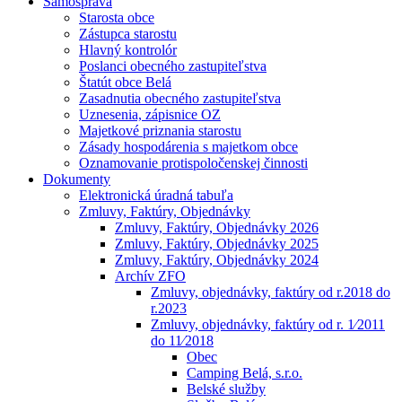
Samospráva
Starosta obce
Zástupca starostu
Hlavný kontrolór
Poslanci obecného zastupiteľstva
Štatút obce Belá
Zasadnutia obecného zastupiteľstva
Uznesenia, zápisnice OZ
Majetkové priznania starostu
Zásady hospodárenia s majetkom obce
Oznamovanie protispoločenskej činnosti
Dokumenty
Elektronická úradná tabuľa
Zmluvy, Faktúry, Objednávky
Zmluvy, Faktúry, Objednávky 2026
Zmluvy, Faktúry, Objednávky 2025
Zmluvy, Faktúry, Objednávky 2024
Archív ZFO
Zmluvy, objednávky, faktúry od r.2018 do
r.2023
Zmluvy, objednávky, faktúry od r. 1⁄2011
do 11⁄2018
Obec
Camping Belá, s.r.o.
Belské služby