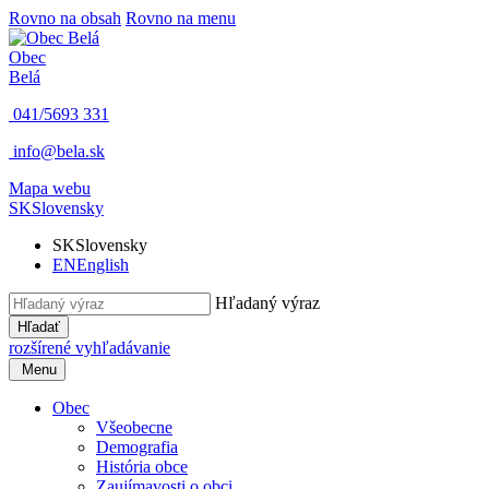
Rovno na obsah
Rovno na menu
Obec
Belá
041/5693 331
info@bela.sk
Mapa webu
SK
Slovensky
SK
Slovensky
EN
English
Hľadaný výraz
Hľadať
rozšírené vyhľadávanie
Menu
Obec
Všeobecne
Demografia
História obce
Zaujímavosti o obci