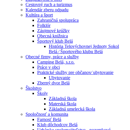
Cestovný ruch a turizmus
Kalendár zberu odpadu
Kultúra a šport
Zahraničná spolupráca
Folklór
Záujmové krúžky
Obecná knižnica
Športový klub Belá
História Telovýchovnej Jednoty Sokol
Belá ⁄ Športového klubu Belá
Obecné firmy, práce a služby
Camping Belá, s.r.o.
Práce v obci
Praktické služby pre občanov⁄ ubytovanie
Ubytovanie
Zberný dvor Belá
Školstvo
Školy
Základná škola
Materská škola
Základná umelecká škola
Spoločnosť a komunita
Farnosť Belá
Klub dôchodcov Belá
Urbárske spolumajiteľstvo - pozemkové