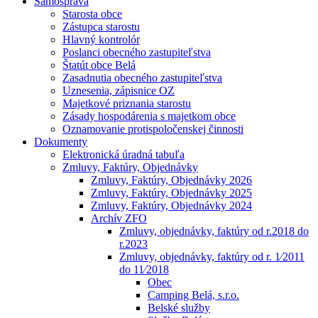
Samospráva
Starosta obce
Zástupca starostu
Hlavný kontrolór
Poslanci obecného zastupiteľstva
Štatút obce Belá
Zasadnutia obecného zastupiteľstva
Uznesenia, zápisnice OZ
Majetkové priznania starostu
Zásady hospodárenia s majetkom obce
Oznamovanie protispoločenskej činnosti
Dokumenty
Elektronická úradná tabuľa
Zmluvy, Faktúry, Objednávky
Zmluvy, Faktúry, Objednávky 2026
Zmluvy, Faktúry, Objednávky 2025
Zmluvy, Faktúry, Objednávky 2024
Archív ZFO
Zmluvy, objednávky, faktúry od r.2018 do
r.2023
Zmluvy, objednávky, faktúry od r. 1⁄2011
do 11⁄2018
Obec
Camping Belá, s.r.o.
Belské služby