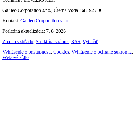
Galileo Corporation s.r.o., Čierna Voda 468, 925 06
Kontakt:
Galileo Corporation s.r.o.
Posledná aktualizácia: 7. 8. 2026
Zmena vzhľadu
,
Štruktúra stránok
,
RSS
,
Vytlačiť
Vyhlásenie o prístupnosti
,
Cookies
,
Vyhlásenie o ochrane súkromia
,
Webové sídlo