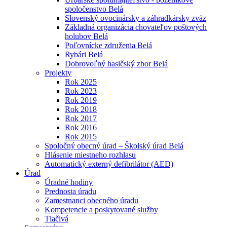
spoločenstvo Belá
Slovenský ovocinársky a záhradkársky zväz
Základná organizácia chovateľov poštových
holubov Belá
Poľovnícke združenia Belá
Rybári Belá
Dobrovoľný hasičský zbor Belá
Projekty
Rok 2025
Rok 2023
Rok 2019
Rok 2018
Rok 2017
Rok 2016
Rok 2015
Spoločný obecný úrad – Školský úrad Belá
Hlásenie miestneho rozhlasu
Automatický externý defibrilátor (AED)
Úrad
Úradné hodiny
Prednosta úradu
Zamestnanci obecného úradu
Kompetencie a poskytované služby
Tlačivá