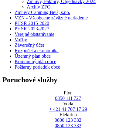
Zmluvy, Faktúry, Objednávky 2024
Archív ZFO
Zmluvy Camping Belá, s.r.o.
VZN - Všeobecne záväzné nariadenie
PHSR 2015-2020
PHSR 2023-2027
Verejné obstarávanie
Voľby
Záverečný účet
Rozpočet a ekonomika
Územný plán obce
Komunitný plán obce
Požiarny poriadok obce
Poruchové služby
Plyn
0850 111 727
Voda
+ 421 41 707 17 29
Elektrina
0800 123 332
0850 123 333