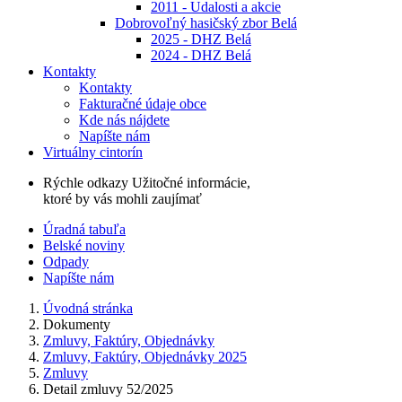
2011 - Udalosti a akcie
Dobrovoľný hasičský zbor Belá
2025 - DHZ Belá
2024 - DHZ Belá
Kontakty
Kontakty
Fakturačné údaje obce
Kde nás nájdete
Napíšte nám
Virtuálny cintorín
Rýchle odkazy
Užitočné informácie,
ktoré by vás mohli zaujímať
Úradná tabuľa
Belské noviny
Odpady
Napíšte nám
Úvodná stránka
Dokumenty
Zmluvy, Faktúry, Objednávky
Zmluvy, Faktúry, Objednávky 2025
Zmluvy
Detail zmluvy 52/2025