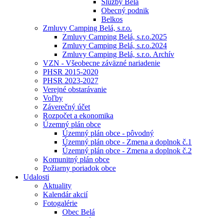
Služby Belá
Obecný podnik
Belkos
Zmluvy Camping Belá, s.r.o.
Zmluvy Camping Belá, s.r.o.2025
Zmluvy Camping Belá, s.r.o.2024
Zmluvy Camping Belá, s.r.o. Archív
VZN - Všeobecne záväzné nariadenie
PHSR 2015-2020
PHSR 2023-2027
Verejné obstarávanie
Voľby
Záverečný účet
Rozpočet a ekonomika
Územný plán obce
Územný plán obce - pôvodný
Územný plán obce - Zmena a doplnok č.1
Územný plán obce - Zmena a doplnok č.2
Komunitný plán obce
Požiarny poriadok obce
Udalosti
Aktuality
Kalendár akcií
Fotogalérie
Obec Belá