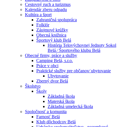
Cestovný ruch a turizmus
Kalendár zberu odpadu
Kultúra a šport
Zahraničná spolupráca
Folklór
Záujmové krúžky
Obecná knižnica
Športový klub Belá
História Telovýchovnej Jednoty Sokol
Belá ⁄ Športového klubu Belá
Obecné firmy, práce a služby
Camping Belá, s.r.o.
Práce v obci
Praktické služby pre občanov⁄ ubytovanie
Ubytovanie
Zberný dvor Belá
Školstvo
Školy
Základná škola
Materská škola
Základná umelecká škola
Spoločnosť a komunita
Farnosť Belá
Klub dôchodcov Belá
Urbárske spolumajiteľstvo - pozemkové