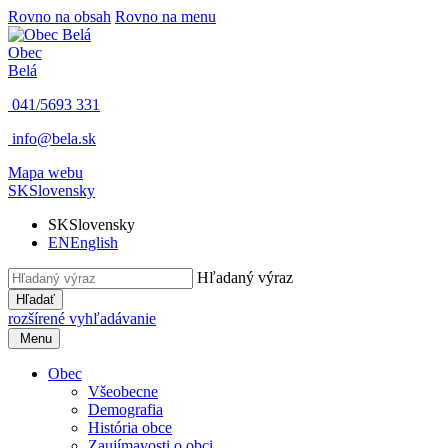
Rovno na obsah
Rovno na menu
Obec
Belá
041/5693 331
info@bela.sk
Mapa webu
SK
Slovensky
SK
Slovensky
EN
English
Hľadaný výraz
Hľadať
rozšírené vyhľadávanie
Menu
Obec
Všeobecne
Demografia
História obce
Zaujímavosti o obci