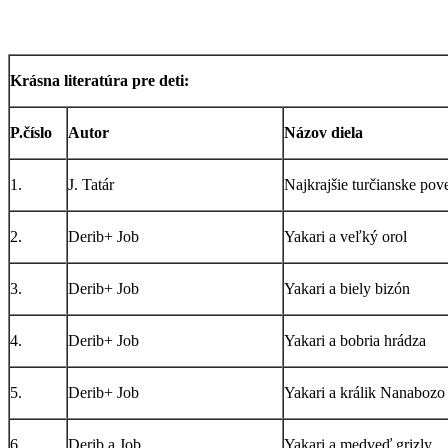
Krásna literatúra pre deti:
P.číslo
Autor
Názov diela
1.
J. Tatár
Najkrajšie turčianske pove
2.
Derib+ Job
Yakari a veľký orol
3.
Derib+ Job
Yakari a biely bizón
4.
Derib+ Job
Yakari a bobria hrádza
5.
Derib+ Job
Yakari a králik Nanabozo
6.
Derib a Job
Yakari a medveď grizly