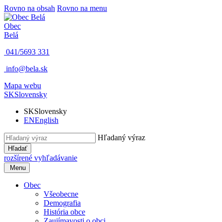
Rovno na obsah
Rovno na menu
Obec
Belá
041/5693 331
info@bela.sk
Mapa webu
SK
Slovensky
SK
Slovensky
EN
English
Hľadaný výraz
Hľadať
rozšírené vyhľadávanie
Menu
Obec
Všeobecne
Demografia
História obce
Zaujímavosti o obci