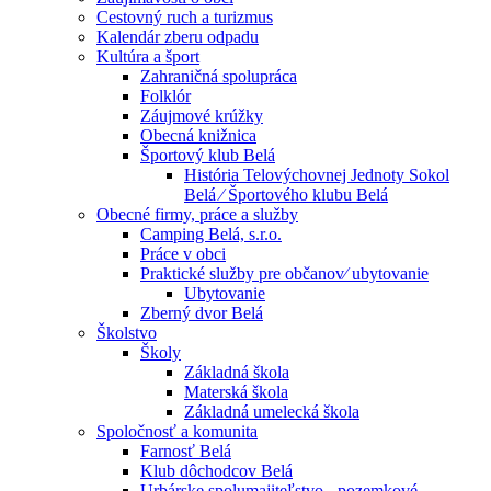
Cestovný ruch a turizmus
Kalendár zberu odpadu
Kultúra a šport
Zahraničná spolupráca
Folklór
Záujmové krúžky
Obecná knižnica
Športový klub Belá
História Telovýchovnej Jednoty Sokol
Belá ⁄ Športového klubu Belá
Obecné firmy, práce a služby
Camping Belá, s.r.o.
Práce v obci
Praktické služby pre občanov⁄ ubytovanie
Ubytovanie
Zberný dvor Belá
Školstvo
Školy
Základná škola
Materská škola
Základná umelecká škola
Spoločnosť a komunita
Farnosť Belá
Klub dôchodcov Belá
Urbárske spolumajiteľstvo - pozemkové