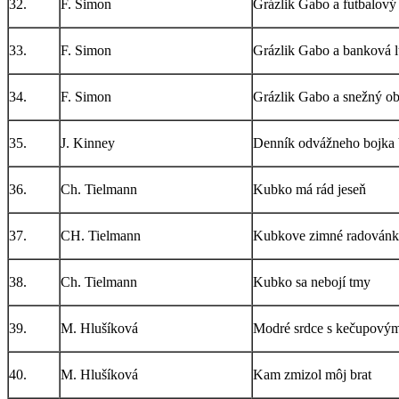
32.
F. Simon
Grázlik Gabo a futbalový 
33.
F. Simon
Grázlik Gabo a banková l
34.
F. Simon
Grázlik Gabo a snežný obo
35.
J. Kinney
Denník odvážneho bojka V
36.
Ch. Tielmann
Kubko má rád jeseň
37.
CH. Tielmann
Kubkove zimné radován
38.
Ch. Tielmann
Kubko sa nebojí tmy
39.
M. Hlušíková
Modré srdce s kečupový
40.
M. Hlušíková
Kam zmizol môj brat