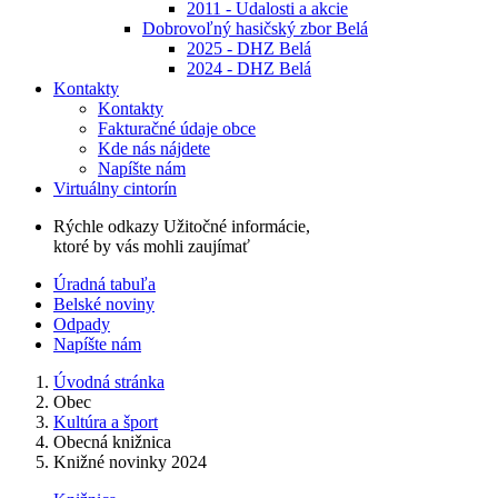
2011 - Udalosti a akcie
Dobrovoľný hasičský zbor Belá
2025 - DHZ Belá
2024 - DHZ Belá
Kontakty
Kontakty
Fakturačné údaje obce
Kde nás nájdete
Napíšte nám
Virtuálny cintorín
Rýchle odkazy
Užitočné informácie,
ktoré by vás mohli zaujímať
Úradná tabuľa
Belské noviny
Odpady
Napíšte nám
Úvodná stránka
Obec
Kultúra a šport
Obecná knižnica
Knižné novinky 2024