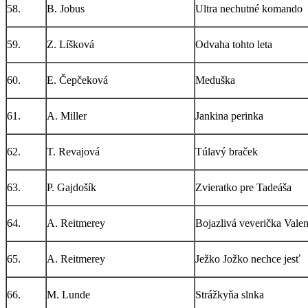
58.
B. Jobus
Ultra nechutné komando
59.
Z. Líšková
Odvaha tohto leta
60.
E. Čepčeková
Meduška
61.
A. Miller
Jankina perinka
62.
T. Revajová
Túlavý braček
63.
P. Gajdošík
Zvieratko pre Tadeáša
64.
A. Reitmerey
Bojazlivá veverička Valen
65.
A. Reitmerey
Ježko Jožko nechce jesť
66.
M. Lunde
Strážkyňa slnka