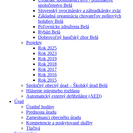
spoločenstvo Belá
Slovenský ovocinársky a záhradkársky zväz
Základná organizácia chovateľov poštových
holubov Belá
Poľovnícke združenia Belá
Rybári Belá
Dobrovoľný hasičský zbor Belá
Projekty
Rok 2025
Rok 2023
Rok 2019
Rok 2018
Rok 2017
Rok 2016
Rok 2015
Spoločný obecný úrad – Školský úrad Belá
Hlásenie miestneho rozhlasu
Automatický externý defibrilátor (AED)
Úrad
Úradné hodiny
Prednosta úradu
Zamestnanci obecného úradu
Kompetencie a poskytované služby
Tlačivá