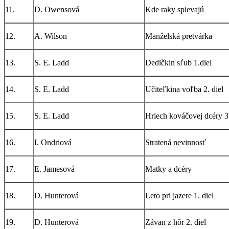
11.
D. Owensová
Kde raky spievajú
12.
A. Wilson
Manželská pretvárka
13.
S. E. Ladd
Dedičkin sľub 1.diel
14.
S. E. Ladd
Učiteľkina voľba 2. diel
15.
S. E. Ladd
Hriech kováčovej dcéry 3.
16.
I. Ondriová
Stratená nevinnosť
17.
E. Jamesová
Matky a dcéry
18.
D. Hunterová
Leto pri jazere 1. diel
19.
D. Hunterová
Závan z hôr 2. diel