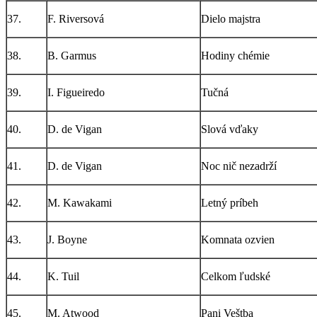
37.
F. Riversová
Dielo majstra
38.
B. Garmus
Hodiny chémie
39.
I. Figueiredo
Tučná
40.
D. de Vigan
Slová vďaky
41.
D. de Vigan
Noc nič nezadrží
42.
M. Kawakami
Letný príbeh
43.
J. Boyne
Komnata ozvien
44.
K. Tuil
Celkom ľudské
45.
M. Atwood
Pani Veštba