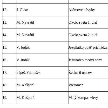
12.
J. Clear
Atómové návyky
13.
M. Navrátil
Okolo sveta 1. diel
14.
M. Navrátil
Okolo sveta 2. diel
15.
V. Judák
Jezuliatko opäť prichádza
16.
V. Judák
Jezuliatko medzi nami
17.
Pápež František
Želám ti úsmev
18.
M. Kašparú
Vieromer
19.
M. Kašparú
Malý kompas viery