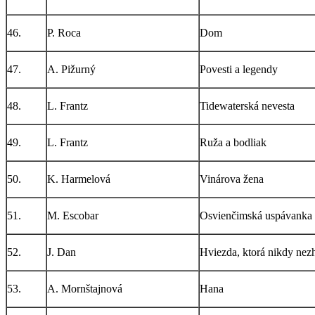
46.
P. Roca
Dom
47.
A. Pižurný
Povesti a legendy
48.
L. Frantz
Tidewaterská nevesta
49.
L. Frantz
Ruža a bodliak
50.
K. Harmelová
Vinárova žena
51.
M. Escobar
Osvienčimská uspávanka
52.
J. Dan
Hviezda, ktorá nikdy nez
53.
A. Mornštajnová
Hana