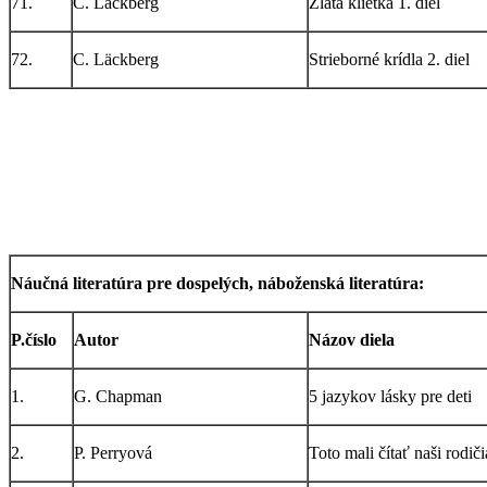
71.
C. Läckberg
Zlatá klietka 1. diel
72.
C. Läckberg
Strieborné krídla 2. diel
Náučná literatúra pre dospelých, náboženská literatúra:
P.číslo
Autor
Názov diela
1.
G. Chapman
5 jazykov lásky pre deti
2.
P. Perryová
Toto mali čítať naši rodiči