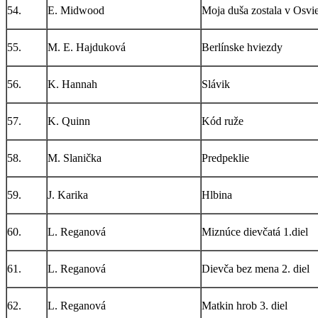
54.
E. Midwood
Moja duša zostala v Osvi
55.
M. E. Hajduková
Berlínske hviezdy
56.
K. Hannah
Slávik
57.
K. Quinn
Kód ruže
58.
M. Slanička
Predpeklie
59.
J. Karika
Hlbina
60.
L. Reganová
Miznúce dievčatá 1.diel
61.
L. Reganová
Dievča bez mena 2. diel
62.
L. Reganová
Matkin hrob 3. diel