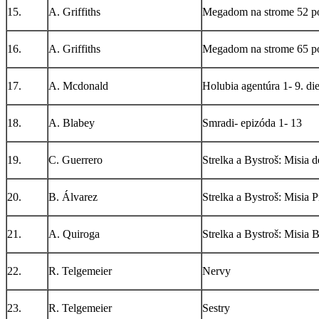
15.
A. Griffiths
Megadom na strome 52 p
16.
A. Griffiths
Megadom na strome 65 p
17.
A. Mcdonald
Holubia agentúra 1- 9. die
18.
A. Blabey
Smradi- epizóda 1- 13
19.
C. Guerrero
Strelka a Bystroš: Misia d
20.
B. Álvarez
Strelka a Bystroš: Misia 
21.
A. Quiroga
Strelka a Bystroš: Misia
22.
R. Telgemeier
Nervy
23.
R. Telgemeier
Sestry