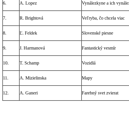
6.
A. Lopez
Vynálezkyne a ich vynále
7.
R. Brightová
Veľryba, čo chcela viac
8.
Ľ. Feldek
Slovenské piesne
9.
J. Harmanová
Fantastický vesmír
10.
T. Schamp
Vozidlá
11.
A. Mizielinska
Mapy
12.
A. Ganeri
Farebný svet zvierat