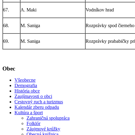
67.
A. Maki
Vodníkov hrad
68.
M. Saniga
Rozprávky spod čierneh
69.
M. Saniga
Rozprávky prababičky pr
Obec
Všeobecne
Demografia
História obce
Zaujímavosti o obci
Cestovný ruch a turizmus
Kalendár zberu odpadu
Kultúra a šport
Zahraničná spolupráca
Folklór
Záujmové krúžky
Obecná knižnica