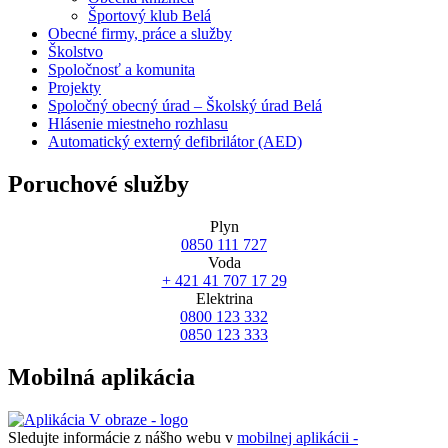
Športový klub Belá
Obecné firmy, práce a služby
Školstvo
Spoločnosť a komunita
Projekty
Spoločný obecný úrad – Školský úrad Belá
Hlásenie miestneho rozhlasu
Automatický externý defibrilátor (AED)
Poruchové služby
Plyn
0850 111 727
Voda
+ 421 41 707 17 29
Elektrina
0800 123 332
0850 123 333
Mobilná aplikácia
Sledujte informácie z nášho webu v
mobilnej aplikácii -