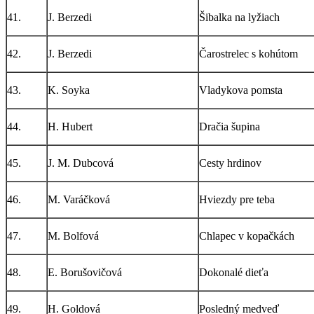
41.
J. Berzedi
Šibalka na lyžiach
42.
J. Berzedi
Čarostrelec s kohútom
43.
K. Soyka
Vladykova pomsta
44.
H. Hubert
Dračia šupina
45.
J. M. Dubcová
Cesty hrdinov
46.
M. Varáčková
Hviezdy pre teba
47.
M. Bolfová
Chlapec v kopačkách
48.
E. Borušovičová
Dokonalé dieťa
49.
H. Goldová
Posledný medveď