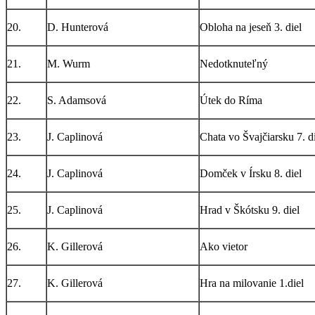
20.
D. Hunterová
Obloha na jeseň 3. diel
21.
M. Wurm
Nedotknuteľný
22.
S. Adamsová
Útek do Ríma
23.
J. Caplinová
Chata vo Švajčiarsku 7. d
24.
J. Caplinová
Domček v Írsku 8. diel
25.
J. Caplinová
Hrad v Škótsku 9. diel
26.
K. Gillerová
Ako vietor
27.
K. Gillerová
Hra na milovanie 1.diel