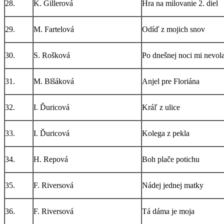
28.
K. Gillerová
Hra na milovanie 2. diel
29.
M. Fartelová
Odíď z mojich snov
30.
S. Rošková
Po dnešnej noci mi nevola
31.
M. Blšáková
Anjel pre Floriána
32.
I. Ďuricová
Kráľ z ulice
33.
I. Ďuricová
Kolega z pekla
34.
H. Repová
Boh plače potichu
35.
F. Riversová
Nádej jednej matky
36.
F. Riversová
Tá dáma je moja