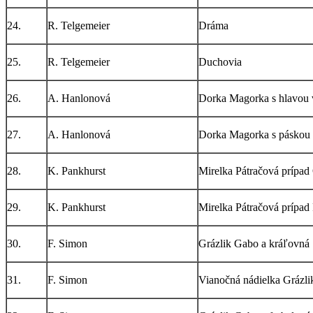
24.
R. Telgemeier
Dráma
25.
R. Telgemeier
Duchovia
26.
A. Hanlonová
Dorka Magorka s hlavou 
27.
A. Hanlonová
Dorka Magorka s páskou 
28.
K. Pankhurst
Mirelka Pátračová prípad 
29.
K. Pankhurst
Mirelka Pátračová prípa
30.
F. Simon
Grázlik Gabo a kráľovná 
31.
F. Simon
Vianočná nádielka Grázli