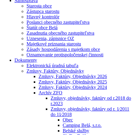
Samospráva
Starosta obce
Zástupca starostu
Hlavný kontrolór
Poslanci obecného zastupiteľstva
Štatút obce Belá
Zasadnutia obecného zastupiteľstva
Uznesenia, zápisnice OZ
Majetkové priznania starostu
Zásady hospodárenia s majetkom obce
Oznamovanie protispoločenskej činnosti
Dokumenty
Elektronická úradná tabuľa
Zmluvy, Faktúry, Objednávky
Zmluvy, Faktúry, Objednávky 2026
Zmluvy, Faktúry, Objednávky 2025
Zmluvy, Faktúry, Objednávky 2024
Archív ZFO
Zmluvy, objednávky, faktúry od r.2018 do
r.2023
Zmluvy, objednávky, faktúry od r. 1⁄2011
do 11⁄2018
Obec
Camping Belá, s.r.o.
Belské služby