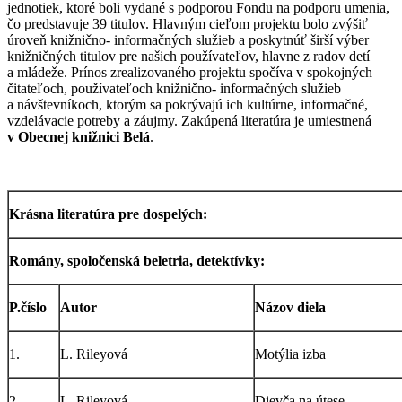
jednotiek, ktoré boli vydané s podporou Fondu na podporu umenia,
čo predstavuje 39 titulov. Hlavným cieľom projektu bolo zvýšiť
úroveň knižnično- informačných služieb a poskytnúť širší výber
knižničných titulov pre našich používateľov, hlavne z radov detí
a mládeže. Prínos zrealizovaného projektu spočíva v spokojných
čitateľoch, používateľoch knižnično- informačných služieb
a návštevníkoch, ktorým sa pokrývajú ich kultúrne, informačné,
vzdelávacie potreby a záujmy. Zakúpená literatúra je umiestnená
v Obecnej knižnici Belá
.
Krásna literatúra pre dospelých:
Romány, spoločenská beletria, detektívky:
P.číslo
Autor
Názov diela
1.
L. Rileyová
Motýlia izba
2.
L. Rileyová
Dievča na útese