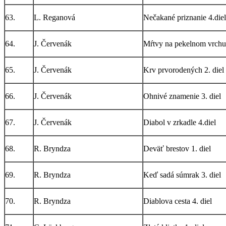
63.
L. Reganová
Nečakané priznanie 4.diel
64.
J. Červenák
Mŕtvy na pekelnom vrchu 
65.
J. Červenák
Krv prvorodených 2. diel
66.
J. Červenák
Ohnivé znamenie 3. diel
67.
J. Červenák
Diabol v zrkadle 4.diel
68.
R. Bryndza
Deväť brestov 1. diel
69.
R. Bryndza
Keď sadá súmrak 3. diel
70.
R. Bryndza
Diablova cesta 4. diel