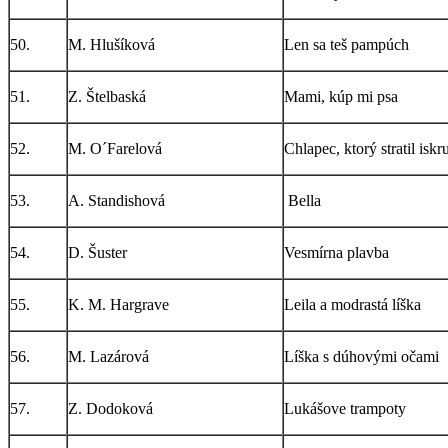
50.
M. Hlušíková
Len sa teš pampúch
51.
Z. Štelbaská
Mami, kúp mi psa
52.
M. O´Farelová
Chlapec, ktorý stratil iskr
53.
A. Standishová
Bella
54.
D. Šuster
Vesmírna plavba
55.
K. M. Hargrave
Leila a modrastá líška
56.
M. Lazárová
Líška s dúhovými očami
57.
Z. Dodoková
Lukášove trampoty