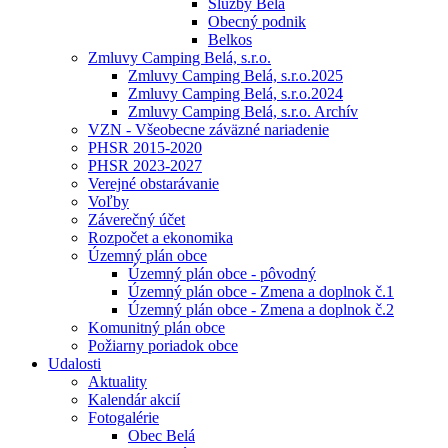
Služby Belá
Obecný podnik
Belkos
Zmluvy Camping Belá, s.r.o.
Zmluvy Camping Belá, s.r.o.2025
Zmluvy Camping Belá, s.r.o.2024
Zmluvy Camping Belá, s.r.o. Archív
VZN - Všeobecne záväzné nariadenie
PHSR 2015-2020
PHSR 2023-2027
Verejné obstarávanie
Voľby
Záverečný účet
Rozpočet a ekonomika
Územný plán obce
Územný plán obce - pôvodný
Územný plán obce - Zmena a doplnok č.1
Územný plán obce - Zmena a doplnok č.2
Komunitný plán obce
Požiarny poriadok obce
Udalosti
Aktuality
Kalendár akcií
Fotogalérie
Obec Belá