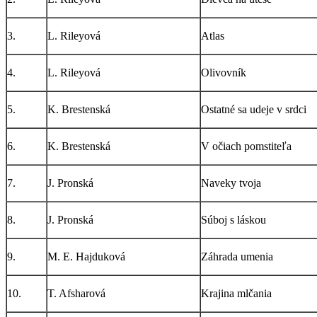
3.
L. Rileyová
Atlas
4.
L. Rileyová
Olivovník
5.
K. Brestenská
Ostatné sa udeje v srdci
6.
K. Brestenská
V očiach pomstiteľa
7.
J. Pronská
Naveky tvoja
8.
J. Pronská
Súboj s láskou
9.
M. E. Hajduková
Záhrada umenia
10.
T. Afsharová
Krajina mlčania