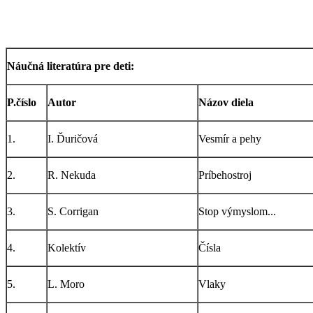
Náučná literatúra pre deti:
P.číslo
Autor
Názov diela
1.
I. Ďuričová
Vesmír a pehy
2.
R. Nekuda
Príbehostroj
3.
S. Corrigan
Stop výmyslom...
4.
Kolektív
Čísla
5.
L. Moro
Vlaky