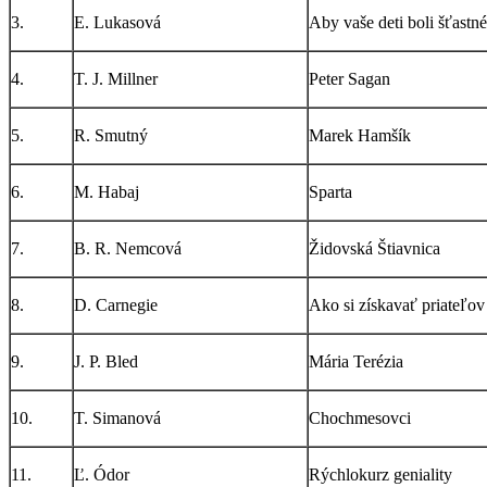
3.
E. Lukasová
Aby vaše deti boli šťastné
4.
T. J. Millner
Peter Sagan
5.
R. Smutný
Marek Hamšík
6.
M. Habaj
Sparta
7.
B. R. Nemcová
Židovská Štiavnica
8.
D. Carnegie
Ako si získavať priateľov
9.
J. P. Bled
Mária Terézia
10.
T. Simanová
Chochmesovci
11.
Ľ. Ódor
Rýchlokurz geniality