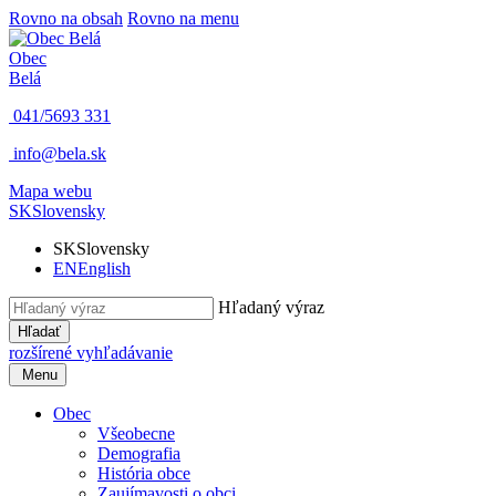
Rovno na obsah
Rovno na menu
Obec
Belá
041/5693 331
info@bela.sk
Mapa webu
SK
Slovensky
SK
Slovensky
EN
English
Hľadaný výraz
Hľadať
rozšírené vyhľadávanie
Menu
Obec
Všeobecne
Demografia
História obce
Zaujímavosti o obci