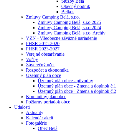
Služby Belá
Obecný podnik
Belkos
Zmluvy Camping Belá, s.r.o.
Zmluvy Camping Belá, s.r.o.2025
Zmluvy Camping Belá, s.r.o.2024
Zmluvy Camping Belá, s.r.o. Archív
VZN - Všeobecne záväzné nariadenie
PHSR 2015-2020
PHSR 2023-2027
Verejné obstarávanie
Voľby
Záverečný účet
Rozpočet a ekonomika
Územný plán obce
Územný plán obce - pôvodný
Územný plán obce - Zmena a doplnok č.1
Územný plán obce - Zmena a doplnok č.2
Komunitný plán obce
Požiarny poriadok obce
Udalosti
Aktuality
Kalendár akcií
Fotogalérie
Obec Belá