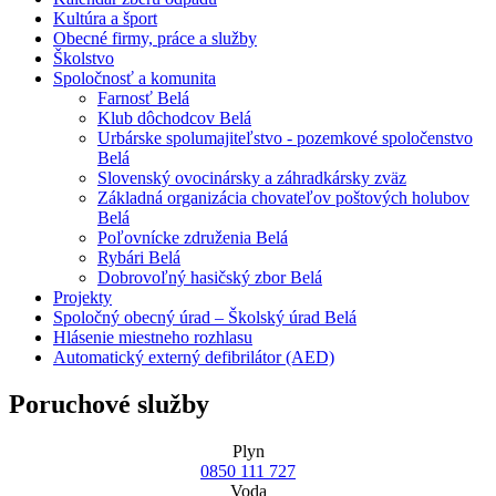
Kultúra a šport
Obecné firmy, práce a služby
Školstvo
Spoločnosť a komunita
Farnosť Belá
Klub dôchodcov Belá
Urbárske spolumajiteľstvo - pozemkové spoločenstvo
Belá
Slovenský ovocinársky a záhradkársky zväz
Základná organizácia chovateľov poštových holubov
Belá
Poľovnícke združenia Belá
Rybári Belá
Dobrovoľný hasičský zbor Belá
Projekty
Spoločný obecný úrad – Školský úrad Belá
Hlásenie miestneho rozhlasu
Automatický externý defibrilátor (AED)
Poruchové služby
Plyn
0850 111 727
Voda