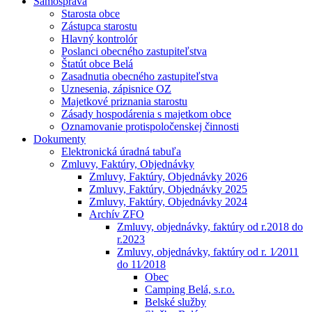
Samospráva
Starosta obce
Zástupca starostu
Hlavný kontrolór
Poslanci obecného zastupiteľstva
Štatút obce Belá
Zasadnutia obecného zastupiteľstva
Uznesenia, zápisnice OZ
Majetkové priznania starostu
Zásady hospodárenia s majetkom obce
Oznamovanie protispoločenskej činnosti
Dokumenty
Elektronická úradná tabuľa
Zmluvy, Faktúry, Objednávky
Zmluvy, Faktúry, Objednávky 2026
Zmluvy, Faktúry, Objednávky 2025
Zmluvy, Faktúry, Objednávky 2024
Archív ZFO
Zmluvy, objednávky, faktúry od r.2018 do
r.2023
Zmluvy, objednávky, faktúry od r. 1⁄2011
do 11⁄2018
Obec
Camping Belá, s.r.o.
Belské služby