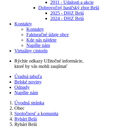
2011 - Udalosti a akcie
Dobrovoľný hasičský zbor Belá
2025 - DHZ Belá
2024 - DHZ Belá
Kontakty
Kontakty
Fakturačné údaje obce
Kde nás nájdete
Napíšte nám
Virtuálny cintorín
Rýchle odkazy
Užitočné informácie,
ktoré by vás mohli zaujímať
Úradná tabuľa
Belské noviny
Odpady
Napíšte nám
Úvodná stránka
Obec
Spoločnosť a komunita
Rybári Belá
Rybári Belá