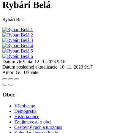
Rybári Belá
Rybári Belá
Dátum vloženia:
12. 9. 2023 9:16
Dátum poslednej aktualizácie:
10. 11. 2023 9:17
Autor:
GC Uživatel
Obec
Všeobecne
Demografia
História obce
Zaujímavosti o obci
Cestovný ruch a turizmus
Kalendár zberu odpadu