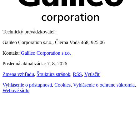
Technický prevádzkovateľ:
Galileo Corporation s.r.o., Čierna Voda 468, 925 06
Kontakt:
Galileo Corporation s.r.o.
Posledná aktualizácia: 7. 8. 2026
Zmena vzhľadu
,
Štruktúra stránok
,
RSS
,
Vytlačiť
Vyhlásenie o prístupnosti
,
Cookies
,
Vyhlásenie o ochrane súkromia
,
Webové sídlo