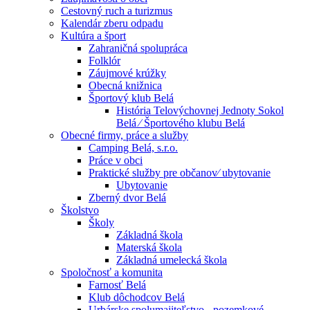
Cestovný ruch a turizmus
Kalendár zberu odpadu
Kultúra a šport
Zahraničná spolupráca
Folklór
Záujmové krúžky
Obecná knižnica
Športový klub Belá
História Telovýchovnej Jednoty Sokol
Belá ⁄ Športového klubu Belá
Obecné firmy, práce a služby
Camping Belá, s.r.o.
Práce v obci
Praktické služby pre občanov⁄ ubytovanie
Ubytovanie
Zberný dvor Belá
Školstvo
Školy
Základná škola
Materská škola
Základná umelecká škola
Spoločnosť a komunita
Farnosť Belá
Klub dôchodcov Belá
Urbárske spolumajiteľstvo - pozemkové