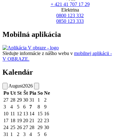
+ 421 41 707 17 29
Elektrina
0800 123 332
0850 123 333
Mobilná aplikácia
Sledujte informácie z nášho webu v
mobilnej aplikácii -
V OBRAZE.
Kalendár
August
2026
Po
Ut
St
Št
Pia
So
Ne
27
28
29
30
31
1
2
3
4
5
6
7
8
9
10
11
12
13
14
15
16
17
18
19
20
21
22
23
24
25
26
27
28
29
30
31
1
2
3
4
5
6