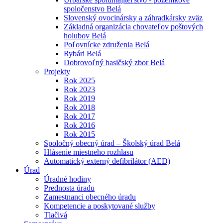
spoločenstvo Belá
Slovenský ovocinársky a záhradkársky zväz
Základná organizácia chovateľov poštových
holubov Belá
Poľovnícke združenia Belá
Rybári Belá
Dobrovoľný hasičský zbor Belá
Projekty
Rok 2025
Rok 2023
Rok 2019
Rok 2018
Rok 2017
Rok 2016
Rok 2015
Spoločný obecný úrad – Školský úrad Belá
Hlásenie miestneho rozhlasu
Automatický externý defibrilátor (AED)
Úrad
Úradné hodiny
Prednosta úradu
Zamestnanci obecného úradu
Kompetencie a poskytované služby
Tlačivá