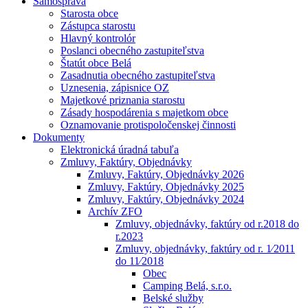
Samospráva
Starosta obce
Zástupca starostu
Hlavný kontrolór
Poslanci obecného zastupiteľstva
Štatút obce Belá
Zasadnutia obecného zastupiteľstva
Uznesenia, zápisnice OZ
Majetkové priznania starostu
Zásady hospodárenia s majetkom obce
Oznamovanie protispoločenskej činnosti
Dokumenty
Elektronická úradná tabuľa
Zmluvy, Faktúry, Objednávky
Zmluvy, Faktúry, Objednávky 2026
Zmluvy, Faktúry, Objednávky 2025
Zmluvy, Faktúry, Objednávky 2024
Archív ZFO
Zmluvy, objednávky, faktúry od r.2018 do
r.2023
Zmluvy, objednávky, faktúry od r. 1⁄2011
do 11⁄2018
Obec
Camping Belá, s.r.o.
Belské služby