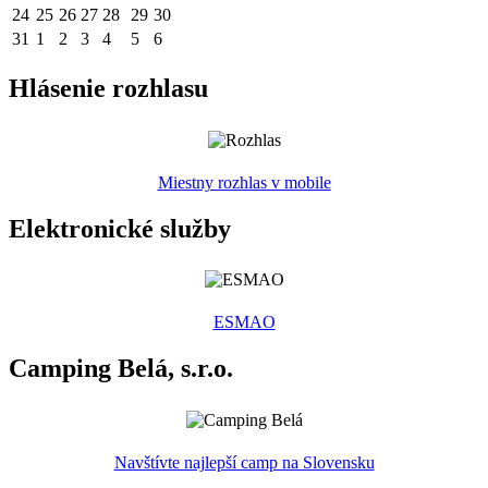
24
25
26
27
28
29
30
31
1
2
3
4
5
6
Hlásenie rozhlasu
Miestny rozhlas v mobile
Elektronické služby
ESMAO
Camping Belá, s.r.o.
Navštívte najlepší camp na Slovensku