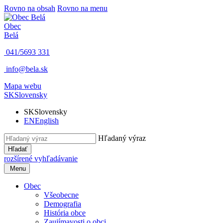
Rovno na obsah
Rovno na menu
Obec
Belá
041/5693 331
info@bela.sk
Mapa webu
SK
Slovensky
SK
Slovensky
EN
English
Hľadaný výraz
Hľadať
rozšírené vyhľadávanie
Menu
Obec
Všeobecne
Demografia
História obce
Zaujímavosti o obci