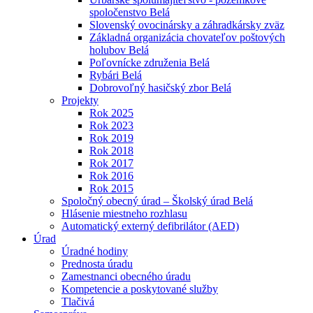
spoločenstvo Belá
Slovenský ovocinársky a záhradkársky zväz
Základná organizácia chovateľov poštových
holubov Belá
Poľovnícke združenia Belá
Rybári Belá
Dobrovoľný hasičský zbor Belá
Projekty
Rok 2025
Rok 2023
Rok 2019
Rok 2018
Rok 2017
Rok 2016
Rok 2015
Spoločný obecný úrad – Školský úrad Belá
Hlásenie miestneho rozhlasu
Automatický externý defibrilátor (AED)
Úrad
Úradné hodiny
Prednosta úradu
Zamestnanci obecného úradu
Kompetencie a poskytované služby
Tlačivá