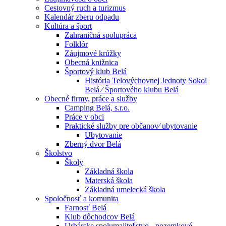
Cestovný ruch a turizmus
Kalendár zberu odpadu
Kultúra a šport
Zahraničná spolupráca
Folklór
Záujmové krúžky
Obecná knižnica
Športový klub Belá
História Telovýchovnej Jednoty Sokol
Belá ⁄ Športového klubu Belá
Obecné firmy, práce a služby
Camping Belá, s.r.o.
Práce v obci
Praktické služby pre občanov⁄ ubytovanie
Ubytovanie
Zberný dvor Belá
Školstvo
Školy
Základná škola
Materská škola
Základná umelecká škola
Spoločnosť a komunita
Farnosť Belá
Klub dôchodcov Belá
Urbárske spolumajiteľstvo - pozemkové