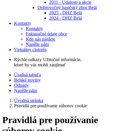
2011 - Udalosti a akcie
Dobrovoľný hasičský zbor Belá
2025 - DHZ Belá
2024 - DHZ Belá
Kontakty
Kontakty
Fakturačné údaje obce
Kde nás nájdete
Napíšte nám
Virtuálny cintorín
Rýchle odkazy
Užitočné informácie,
ktoré by vás mohli zaujímať
Úradná tabuľa
Belské noviny
Odpady
Napíšte nám
Úvodná stránka
Pravidlá pre používanie súborov cookie
Pravidlá pre používanie
súborov cookie