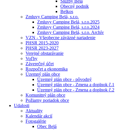
Služby Belá
Obecný podnik
Belkos
Zmluvy Camping Belá, s.r.o.
Zmluvy Camping Belá, s.r.o.2025
Zmluvy Camping Belá, s.r.o.2024
Zmluvy Camping Belá, s.r.o. Archív
VZN - Všeobecne záväzné nariadenie
PHSR 2015-2020
PHSR 2023-2027
Verejné obstarávanie
Voľby
Záverečný účet
Rozpočet a ekonomika
Územný plán obce
Územný plán obce - pôvodný
Územný plán obce - Zmena a doplnok č.1
Územný plán obce - Zmena a doplnok č.2
Komunitný plán obce
Požiarny poriadok obce
Udalosti
Aktuality
Kalendár akcií
Fotogalérie
Obec Belá