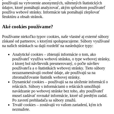
používajú na vytvorenie anonymných, súhrnných štatistických
údajov, ktoré pomáhajú analyzovať, akým spôsobom používateľ
používa webové stránky. Informácie tak pomáhajú zlepšovať
štruktúru a obsah stránok.
Aké cookies používame?
Používame niekoľko typov cookies, naše vlastné aj externé súbory
získané od partnerov, s ktorými spolupracujeme. Súbory využívané
na našich stránkach sa dajú rozdeliť na nasledujúce typy:
Analytické cookies – zbierajú informácie o tom, ako
používateľ využíva webovú stránku, o type webovej stránky,
z ktorej bol návštevník presmerovaný, o počte návštev
používateľa a o štatistikách webovej stránky. Tieto súbory
nezaznamenávajú osobné údaje, ale používajú sa na
zhromažďovanie štatistík webovej stránky.
Dynamické cookies – používajú sa na uloženie informácií o
reláciách. Súbory s informáciami o reláciách umožňujú
navádzanie po webovej stránke bez toho, aby používateľ
musel zadávať rovnaké informácie, ktoré už predtým zadal.
Po zavretí prehliadača sa súbory zmažú.
Trvalé cookies – zostávajú vo vašom zariadení, kým ich
nezmažete.