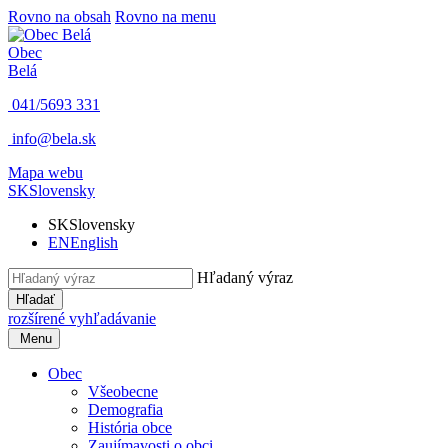
Rovno na obsah
Rovno na menu
Obec
Belá
041/5693 331
info@bela.sk
Mapa webu
SK
Slovensky
SK
Slovensky
EN
English
Hľadaný výraz
Hľadať
rozšírené vyhľadávanie
Menu
Obec
Všeobecne
Demografia
História obce
Zaujímavosti o obci