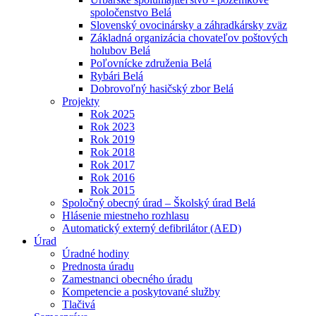
spoločenstvo Belá
Slovenský ovocinársky a záhradkársky zväz
Základná organizácia chovateľov poštových
holubov Belá
Poľovnícke združenia Belá
Rybári Belá
Dobrovoľný hasičský zbor Belá
Projekty
Rok 2025
Rok 2023
Rok 2019
Rok 2018
Rok 2017
Rok 2016
Rok 2015
Spoločný obecný úrad – Školský úrad Belá
Hlásenie miestneho rozhlasu
Automatický externý defibrilátor (AED)
Úrad
Úradné hodiny
Prednosta úradu
Zamestnanci obecného úradu
Kompetencie a poskytované služby
Tlačivá