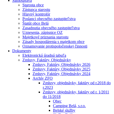
Samospráva
Starosta obce
Zástupca starostu
Hlavný kontrolór
Poslanci obecného zastupiteľstva
Štatút obce Belá
Zasadnutia obecného zastupiteľstva
Uznesenia, zápisnice OZ
Majetkové priznania starostu
Zásady hospodárenia s majetkom obce
Oznamovanie protispoločenskej činnosti
Dokumenty
Elektronická úradná tabuľa
Zmluvy, Faktúry, Objednávky
Zmluvy, Faktúry, Objednávky 2026
Zmluvy, Faktúry, Objednávky 2025
Zmluvy, Faktúry, Objednávky 2024
Archív ZFO
Zmluvy, objednávky, faktúry od r.2018 do
r.2023
Zmluvy, objednávky, faktúry od r. 1⁄2011
do 11⁄2018
Obec
Camping Belá, s.r.o.
Belské služby