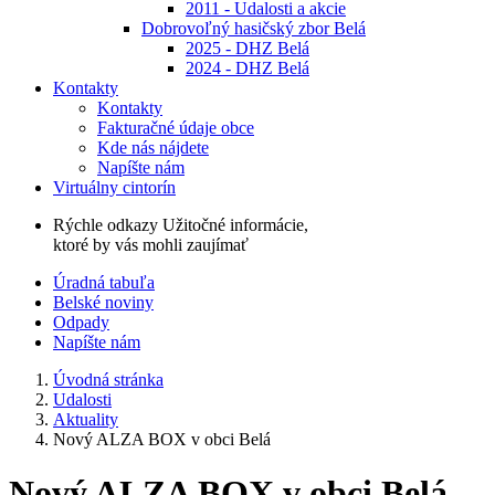
2011 - Udalosti a akcie
Dobrovoľný hasičský zbor Belá
2025 - DHZ Belá
2024 - DHZ Belá
Kontakty
Kontakty
Fakturačné údaje obce
Kde nás nájdete
Napíšte nám
Virtuálny cintorín
Rýchle odkazy
Užitočné informácie,
ktoré by vás mohli zaujímať
Úradná tabuľa
Belské noviny
Odpady
Napíšte nám
Úvodná stránka
Udalosti
Aktuality
Nový ALZA BOX v obci Belá
Nový ALZA BOX v obci Belá