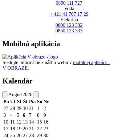
0850 111 727
Voda
+ 421 41 707 17 29
Elektrina
0800 123 332
0850 123 333
Mobilná aplikácia
Sledujte informácie z nášho webu v
mobilnej aplikácii -
V OBRAZE.
Kalendár
August
2026
Po
Ut
St
Št
Pia
So
Ne
27
28
29
30
31
1
2
3
4
5
6
7
8
9
10
11
12
13
14
15
16
17
18
19
20
21
22
23
24
25
26
27
28
29
30