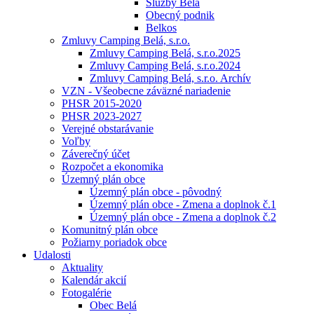
Služby Belá
Obecný podnik
Belkos
Zmluvy Camping Belá, s.r.o.
Zmluvy Camping Belá, s.r.o.2025
Zmluvy Camping Belá, s.r.o.2024
Zmluvy Camping Belá, s.r.o. Archív
VZN - Všeobecne záväzné nariadenie
PHSR 2015-2020
PHSR 2023-2027
Verejné obstarávanie
Voľby
Záverečný účet
Rozpočet a ekonomika
Územný plán obce
Územný plán obce - pôvodný
Územný plán obce - Zmena a doplnok č.1
Územný plán obce - Zmena a doplnok č.2
Komunitný plán obce
Požiarny poriadok obce
Udalosti
Aktuality
Kalendár akcií
Fotogalérie
Obec Belá