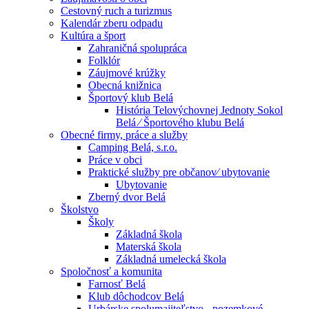
Cestovný ruch a turizmus
Kalendár zberu odpadu
Kultúra a šport
Zahraničná spolupráca
Folklór
Záujmové krúžky
Obecná knižnica
Športový klub Belá
História Telovýchovnej Jednoty Sokol
Belá ⁄ Športového klubu Belá
Obecné firmy, práce a služby
Camping Belá, s.r.o.
Práce v obci
Praktické služby pre občanov⁄ ubytovanie
Ubytovanie
Zberný dvor Belá
Školstvo
Školy
Základná škola
Materská škola
Základná umelecká škola
Spoločnosť a komunita
Farnosť Belá
Klub dôchodcov Belá
Urbárske spolumajiteľstvo - pozemkové