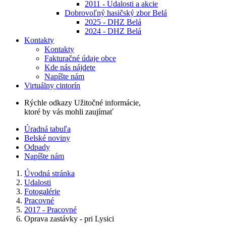
2011 - Udalosti a akcie
Dobrovoľný hasičský zbor Belá
2025 - DHZ Belá
2024 - DHZ Belá
Kontakty
Kontakty
Fakturačné údaje obce
Kde nás nájdete
Napíšte nám
Virtuálny cintorín
Rýchle odkazy
Užitočné informácie,
ktoré by vás mohli zaujímať
Úradná tabuľa
Belské noviny
Odpady
Napíšte nám
Úvodná stránka
Udalosti
Fotogalérie
Pracovné
2017 - Pracovné
Oprava zastávky - pri Lysici