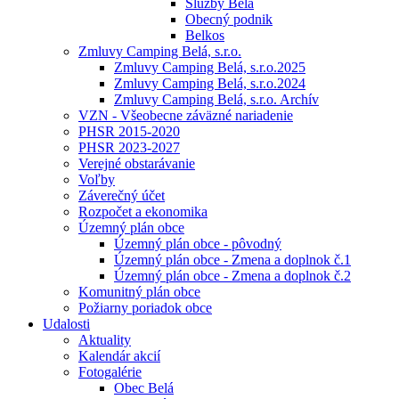
Služby Belá
Obecný podnik
Belkos
Zmluvy Camping Belá, s.r.o.
Zmluvy Camping Belá, s.r.o.2025
Zmluvy Camping Belá, s.r.o.2024
Zmluvy Camping Belá, s.r.o. Archív
VZN - Všeobecne záväzné nariadenie
PHSR 2015-2020
PHSR 2023-2027
Verejné obstarávanie
Voľby
Záverečný účet
Rozpočet a ekonomika
Územný plán obce
Územný plán obce - pôvodný
Územný plán obce - Zmena a doplnok č.1
Územný plán obce - Zmena a doplnok č.2
Komunitný plán obce
Požiarny poriadok obce
Udalosti
Aktuality
Kalendár akcií
Fotogalérie
Obec Belá