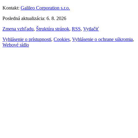
Kontakt:
Galileo Corporation s.r.o.
Posledná aktualizácia: 6. 8. 2026
Zmena vzhľadu
,
Štruktúra stránok
,
RSS
,
Vytlačiť
Vyhlásenie o prístupnosti
,
Cookies
,
Vyhlásenie o ochrane súkromia
,
Webové sídlo