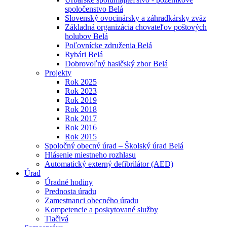
spoločenstvo Belá
Slovenský ovocinársky a záhradkársky zväz
Základná organizácia chovateľov poštových
holubov Belá
Poľovnícke združenia Belá
Rybári Belá
Dobrovoľný hasičský zbor Belá
Projekty
Rok 2025
Rok 2023
Rok 2019
Rok 2018
Rok 2017
Rok 2016
Rok 2015
Spoločný obecný úrad – Školský úrad Belá
Hlásenie miestneho rozhlasu
Automatický externý defibrilátor (AED)
Úrad
Úradné hodiny
Prednosta úradu
Zamestnanci obecného úradu
Kompetencie a poskytované služby
Tlačivá