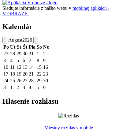
Sledujte informácie z nášho webu v
mobilnej aplikácii -
V OBRAZE.
Kalendár
August
2026
Po
Ut
St
Št
Pia
So
Ne
27
28
29
30
31
1
2
3
4
5
6
7
8
9
10
11
12
13
14
15
16
17
18
19
20
21
22
23
24
25
26
27
28
29
30
31
1
2
3
4
5
6
Hlásenie rozhlasu
Miestny rozhlas v mobile