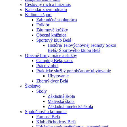
Cestovný ruch a turizmus
Kalendár zberu odpadu
Kultúra a šport
Zahraničná spolupráca
Folklór
Záujmové krúžky
Obecná knižnica
Športový klub Belá
História Telovýchovnej Jednoty Sokol
Belá ⁄ Športového klubu Belá
Obecné firmy, práce a služby
Camping Belá, s.r.o.
Práce v obci
Praktické služby pre občanov⁄ ubytovanie
Ubytovanie
Zberný dvor Belá
Školstvo
Školy
Základná škola
Materská škola
Základná umelecká škola
Spoločnosť a komunita
Farnosť Belá
Klub dôchodcov Belá
Urbárske spolumajiteľstvo - pozemkové