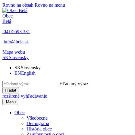
Rovno na obsah
Rovno na menu
Obec
Belá
041/5693 331
info@bela.sk
Mapa webu
SK
Slovensky
SK
Slovensky
EN
English
Hľadaný výraz
Hľadať
rozšírené vyhľadávanie
Menu
Obec
Všeobecne
Demografia
História obce
Zaujímavosti o obci