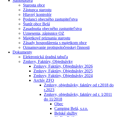
Samospráva
Starosta obce
Zástupca starostu
Hlavný kontrolór
Poslanci obecného zastupiteľstva
Štatút obce Belá
Zasadnutia obecného zastupiteľstva
Uznesenia, zápisnice OZ
Majetkové priznania starostu
Zásady hospodárenia s majetkom obce
Oznamovanie protispoločenskej činnosti
Dokumenty
Elektronická úradná tabuľa
Zmluvy, Faktúry, Objednávky
Zmluvy, Faktúry, Objednávky 2026
Zmluvy, Faktúry, Objednávky 2025
Zmluvy, Faktúry, Objednávky 2024
Archív ZFO
Zmluvy, objednávky, faktúry od r.2018 do
r.2023
Zmluvy, objednávky, faktúry od r. 1⁄2011
do 11⁄2018
Obec
Camping Belá, s.r.o.
Belské služby