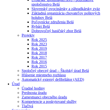
spoločenstvo Belá
Slovenský ovocinársky a záhradkársky zväz
Základná organizácia chovateľov poštových
holubov Belá
Poľovnícke združenia Belá
Rybári Belá
Dobrovoľný hasičský zbor Belá
Projekty
Rok 2025
Rok 2023
Rok 2019
Rok 2018
Rok 2017
Rok 2016
Rok 2015
Spoločný obecný úrad – Školský úrad Belá
Hlásenie miestneho rozhlasu
Automatický externý defibrilátor (AED)
Úrad
Úradné hodiny
Prednosta úradu
Zamestnanci obecného úradu
Kompetencie a poskytované služby
Tlačivá