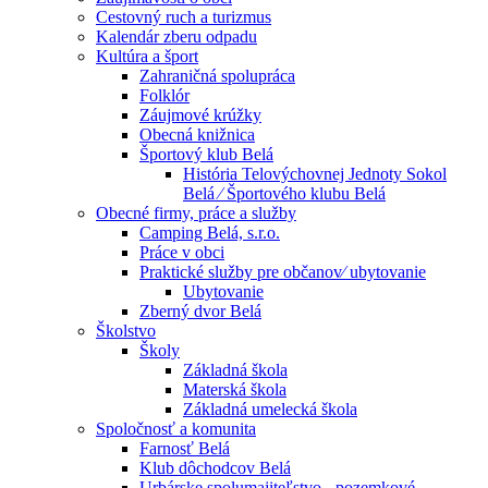
Cestovný ruch a turizmus
Kalendár zberu odpadu
Kultúra a šport
Zahraničná spolupráca
Folklór
Záujmové krúžky
Obecná knižnica
Športový klub Belá
História Telovýchovnej Jednoty Sokol
Belá ⁄ Športového klubu Belá
Obecné firmy, práce a služby
Camping Belá, s.r.o.
Práce v obci
Praktické služby pre občanov⁄ ubytovanie
Ubytovanie
Zberný dvor Belá
Školstvo
Školy
Základná škola
Materská škola
Základná umelecká škola
Spoločnosť a komunita
Farnosť Belá
Klub dôchodcov Belá
Urbárske spolumajiteľstvo - pozemkové