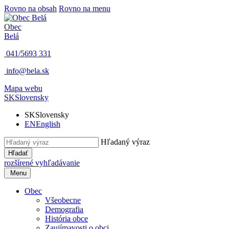
Rovno na obsah
Rovno na menu
Obec
Belá
041/5693 331
info@bela.sk
Mapa webu
SK
Slovensky
SK
Slovensky
EN
English
Hľadaný výraz
Hľadať
rozšírené vyhľadávanie
Menu
Obec
Všeobecne
Demografia
História obce
Zaujímavosti o obci