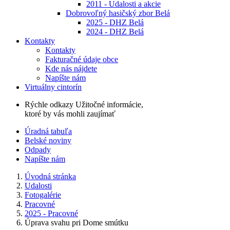
2011 - Udalosti a akcie
Dobrovoľný hasičský zbor Belá
2025 - DHZ Belá
2024 - DHZ Belá
Kontakty
Kontakty
Fakturačné údaje obce
Kde nás nájdete
Napíšte nám
Virtuálny cintorín
Rýchle odkazy
Užitočné informácie,
ktoré by vás mohli zaujímať
Úradná tabuľa
Belské noviny
Odpady
Napíšte nám
Úvodná stránka
Udalosti
Fotogalérie
Pracovné
2025 - Pracovné
Úprava svahu pri Dome smútku