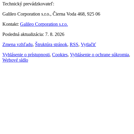
Technický prevádzkovateľ:
Galileo Corporation s.r.o., Čierna Voda 468, 925 06
Kontakt:
Galileo Corporation s.r.o.
Posledná aktualizácia: 7. 8. 2026
Zmena vzhľadu
,
Štruktúra stránok
,
RSS
,
Vytlačiť
Vyhlásenie o prístupnosti
,
Cookies
,
Vyhlásenie o ochrane súkromia
,
Webové sídlo