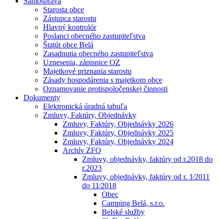
Samospráva
Starosta obce
Zástupca starostu
Hlavný kontrolór
Poslanci obecného zastupiteľstva
Štatút obce Belá
Zasadnutia obecného zastupiteľstva
Uznesenia, zápisnice OZ
Majetkové priznania starostu
Zásady hospodárenia s majetkom obce
Oznamovanie protispoločenskej činnosti
Dokumenty
Elektronická úradná tabuľa
Zmluvy, Faktúry, Objednávky
Zmluvy, Faktúry, Objednávky 2026
Zmluvy, Faktúry, Objednávky 2025
Zmluvy, Faktúry, Objednávky 2024
Archív ZFO
Zmluvy, objednávky, faktúry od r.2018 do
r.2023
Zmluvy, objednávky, faktúry od r. 1⁄2011
do 11⁄2018
Obec
Camping Belá, s.r.o.
Belské služby