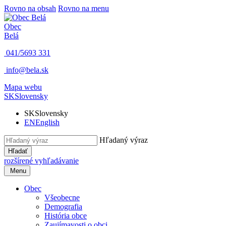
Rovno na obsah
Rovno na menu
Obec
Belá
041/5693 331
info@bela.sk
Mapa webu
SK
Slovensky
SK
Slovensky
EN
English
Hľadaný výraz
Hľadať
rozšírené vyhľadávanie
Menu
Obec
Všeobecne
Demografia
História obce
Zaujímavosti o obci