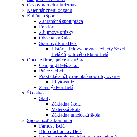
Cestovný ruch a turizmus
Kalendár zberu odpadu
Kultúra a šport
Zahraničná spolupráca
Folklór
Záujmové krúžky
Obecná knižnica
Športový klub Belá
História Telovýchovnej Jednoty Sokol
Belá ⁄ Športového klubu Belá
Obecné firmy, práce a služby
Camping Belá, s.r.o.
Práce v obci
Praktické služby pre občanov⁄ ubytovanie
Ubytovanie
Zberný dvor Belá
Školstvo
Školy
Základná škola
Materská škola
Základná umelecká škola
Spoločnosť a komunita
Farnosť Belá
Klub dôchodcov Belá
Urbárske spolumajiteľstvo - pozemkové