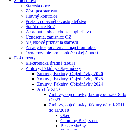
Samospráva
Starosta obce
Zástupca starostu
Hlavný kontrolór
Poslanci obecného zastupiteľstva
Štatút obce Belá
Zasadnutia obecného zastupiteľstva
Uznesenia, zápisnice OZ
Majetkové priznania starostu
Zásady hospodárenia s majetkom obce
Oznamovanie protispoločenskej činnosti
Dokumenty
Elektronická úradná tabuľa
Zmluvy, Faktúry, Objednávky
Zmluvy, Faktúry, Objednávky 2026
Zmluvy, Faktúry, Objednávky 2025
Zmluvy, Faktúry, Objednávky 2024
Archív ZFO
Zmluvy, objednávky, faktúry od r.2018 do
r.2023
Zmluvy, objednávky, faktúry od r. 1⁄2011
do 11⁄2018
Obec
Camping Belá, s.r.o.
Belské služby