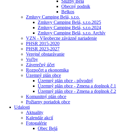
Služby Belá
Obecný podnik
Belkos
Zmluvy Camping Belá, s.r.o.
Zmluvy Camping Belá, s.r.o.2025
Zmluvy Camping Belá, s.r.o.2024
Zmluvy Camping Belá, s.r.o. Archív
VZN - Všeobecne záväzné nariadenie
PHSR 2015-2020
PHSR 2023-2027
Verejné obstarávanie
Voľby
Záverečný účet
Rozpočet a ekonomika
Územný plán obce
Územný plán obce - pôvodný
Územný plán obce - Zmena a doplnok č.1
Územný plán obce - Zmena a doplnok č.2
Komunitný plán obce
Požiarny poriadok obce
Udalosti
Aktuality
Kalendár akcií
Fotogalérie
Obec Belá