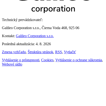
Technický prevádzkovateľ:
Galileo Corporation s.r.o., Čierna Voda 468, 925 06
Kontakt:
Galileo Corporation s.r.o.
Posledná aktualizácia: 4. 8. 2026
Zmena vzhľadu
,
Štruktúra stránok
,
RSS
,
Vytlačiť
Vyhlásenie o prístupnosti
,
Cookies
,
Vyhlásenie o ochrane súkromia
,
Webové sídlo