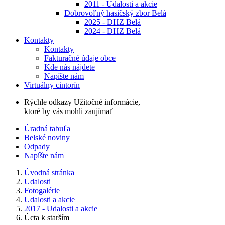
2011 - Udalosti a akcie
Dobrovoľný hasičský zbor Belá
2025 - DHZ Belá
2024 - DHZ Belá
Kontakty
Kontakty
Fakturačné údaje obce
Kde nás nájdete
Napíšte nám
Virtuálny cintorín
Rýchle odkazy
Užitočné informácie,
ktoré by vás mohli zaujímať
Úradná tabuľa
Belské noviny
Odpady
Napíšte nám
Úvodná stránka
Udalosti
Fotogalérie
Udalosti a akcie
2017 - Udalosti a akcie
Úcta k starším