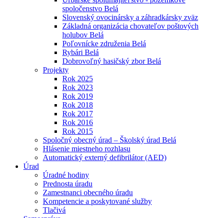
spoločenstvo Belá
Slovenský ovocinársky a záhradkársky zväz
Základná organizácia chovateľov poštových
holubov Belá
Poľovnícke združenia Belá
Rybári Belá
Dobrovoľný hasičský zbor Belá
Projekty
Rok 2025
Rok 2023
Rok 2019
Rok 2018
Rok 2017
Rok 2016
Rok 2015
Spoločný obecný úrad – Školský úrad Belá
Hlásenie miestneho rozhlasu
Automatický externý defibrilátor (AED)
Úrad
Úradné hodiny
Prednosta úradu
Zamestnanci obecného úradu
Kompetencie a poskytované služby
Tlačivá